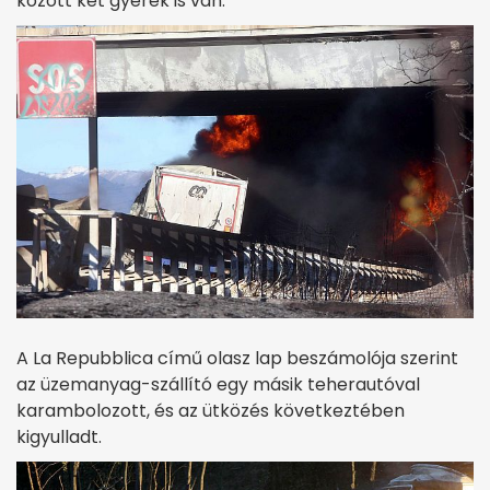
között két gyerek is van.
A La Repubblica című olasz lap beszámolója szerint
az üzemanyag-szállító egy másik teherautóval
karambolozott, és az ütközés következtében
kigyulladt.