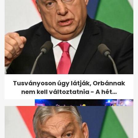
Sürgősen vérre van szüksége
a Jóban Rosszban...
Tusványoson úgy látják, Orbánnak
nem kell változtatnia - A hét...