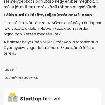
személygépkocsiban utazó négy ember meghalt, a
másik járműben utazók közül többen megsérültek.
Több autó ütközött, teljes útzár az M3-ason
Öt autó ütközött össze az M3-as autópálya Budapest
felé vezető oldalán, Hatvan közelében szerdán
hajnalban. Ketten megsérültek.
A baleset helyszínén teljes útzár van, a forgalmat a
Gyöngyös-nyugat lehajtónál a 3-as számú főútra
terelik.
Forrás: MTI
Fotók: MTI/AP/Filippo Venezia