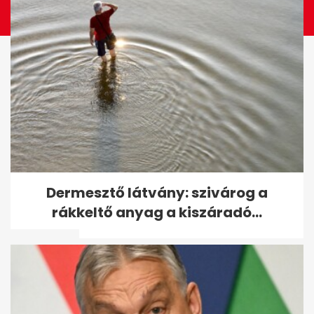
Szabálytalanul előzött, Volán-
Dermesztő látvány: szivárog a
buszt döntött árokba 38
rákkeltő anyag a kiszáradó...
utassal