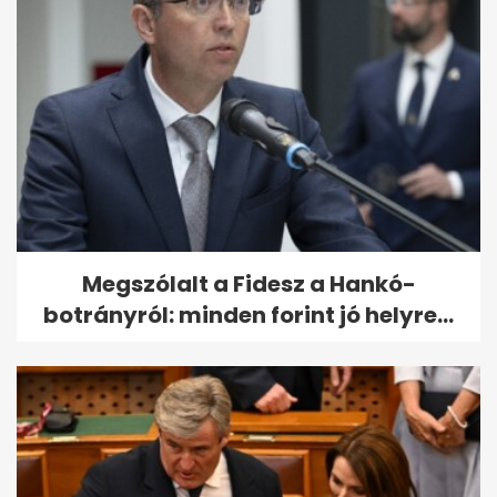
Megszólalt a Fidesz a Hankó-
botrányról: minden forint jó helyre...