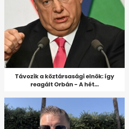
Hvg: a Schadl-ügy egyik
tanúja az Árpád hídi baleset
áldozata
Távozik a köztársasági elnök: így
reagált Orbán - A hét...