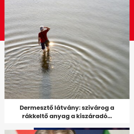
Tarr Zoltán: zajlik a közmédia
Dermesztő látvány: szivárog a
átvilágítása, jön a nyilvános...
rákkeltő anyag a kiszáradó...