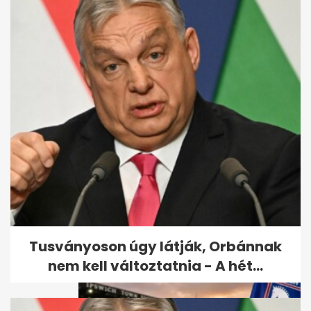
Vitézy: 65 ezres jegyeladás
Balázs DJ-szettjére, mint
Puskás...
Tusványoson úgy látják, Orbánnak
nem kell változtatnia - A hét...