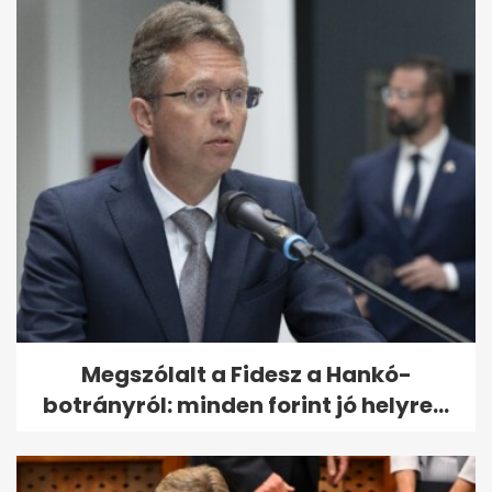
Megszólalt a Fidesz a Hankó-
botrányról: minden forint jó helyre...