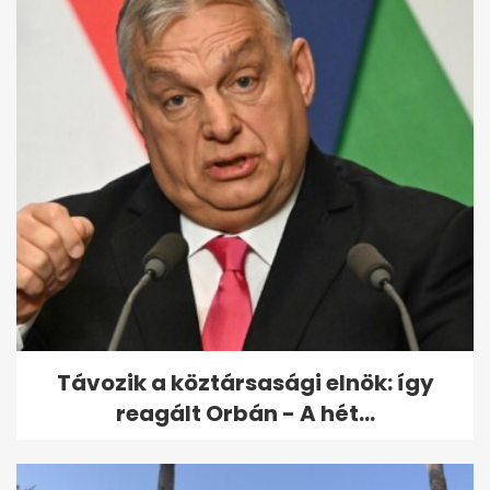
Udonis Haslem részesedést
vett az Ipswich Townban,
Premier...
Távozik a köztársasági elnök: így
reagált Orbán - A hét...