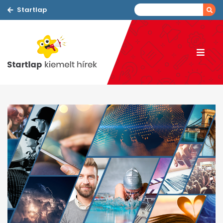
Startlap