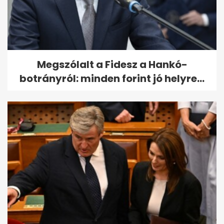
Megszólalt a Fidesz a Hankó-
botrányról: minden forint jó helyre...