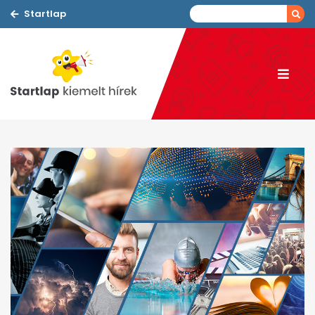
Startlap