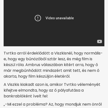
Tvrtko arról érdeklődött a Viszkisnél, hogy normális-
e, hogy egy bűnözőből sztár lesz, és még film is
készül róla. Ambrus válaszában kitért arra, hogy ő
már megbűnhődött mindazért amit tett, és nem ő
akarta, hogy film készüljön életéről.
A Viszkis kiakadt azon is, amikor Tvrtko véleményét
kifejtve elmondta, hogy az ő pályafutása a
bankrablóként ívelt fel:
„-Mi ezzel a probléma? Az, hogy mondjuk nem önről