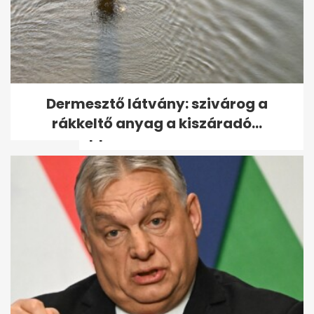
Ciklusfigyelés keleti orvoslás
Dermesztő látvány: szivárog a
szerint: mit ad pluszban az
rákkeltő anyag a kiszáradó...
appokhoz?