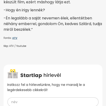
készült film, ezért máshogy látja ezt.
-Hogy én irigy lennék?
-Én legalább a saját nevemen élek, ellentétben
néhány emberrel, gondolom Ön, kedves Szilárd, tudja
miről beszélek.”
Forrás:
ATV
Kép: ATV / Youtube
Iratkozz fel a hírlevelünkre, hogy ne maradj le a
legérdekesebb cikkekről!