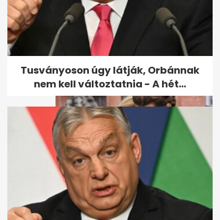
Szerbiában fényképezték le
Orbánt: barátaival sörözött
Tusványoson úgy látják, Orbánnak
nem kell változtatnia - A hét...