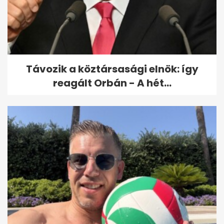
8 friss film, amit könnyű
kihagyni, pedig nagyon rá
lehet kattanni
Távozik a köztársasági elnök: így
reagált Orbán - A hét...