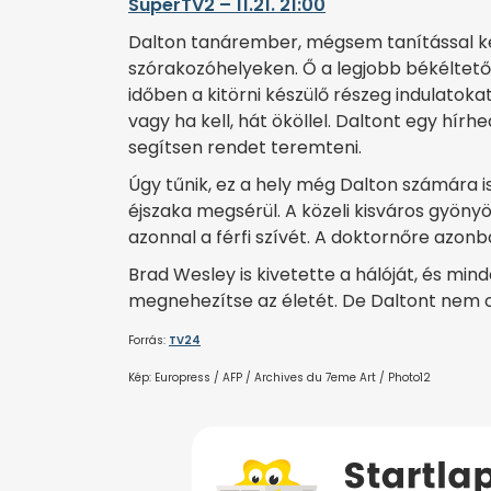
SuperTV2 – 11.21. 21:00
Dalton tanárember, mégsem tanítással ke
szórakozóhelyeken. Ő a legjobb békéltető 
időben a kitörni készülő részeg indulatok
vagy ha kell, hát ököllel. Daltont egy hírhe
segítsen rendet teremteni.
Úgy tűnik, ez a hely még Dalton számára is
éjszaka megsérül. A közeli kisváros gyönyö
azonnal a férfi szívét. A doktornőre azonba
Brad Wesley is kivetette a hálóját, és min
megnehezítse az életét. De Daltont nem 
Forrás:
TV24
Kép: Europress / AFP / Archives du 7eme Art / Photo12