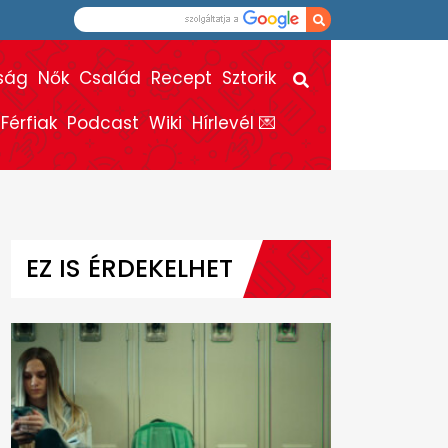
ság
Nők
Család
Recept
Sztorik
Férfiak
Podcast
Wiki
Hírlevél 💌
EZ IS ÉRDEKELHET