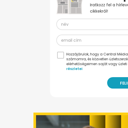
Iratkozz fel a hírl
cikkekről!
Hozzájárulok, hogy a Central Médiacs
számomra, és közvetlen üzletszerz
elérhetőségeimen saját vagy üzleti 
részletei