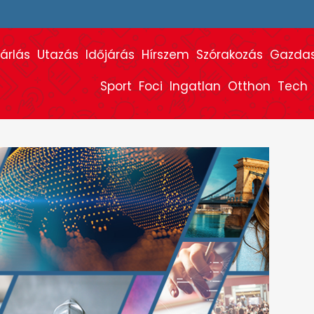
árlás
Utazás
Időjárás
Hírszem
Szórakozás
Gazda
Sport
Foci
Ingatlan
Otthon
Tech