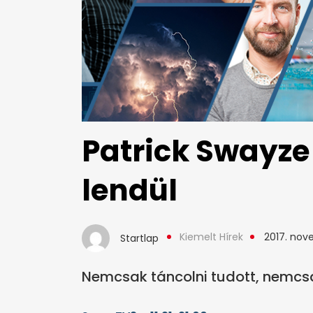
Patrick Swayze
lendül
Kiemelt Hírek
2017. nove
Startlap
Nemcsak táncolni tudott, nemcsa