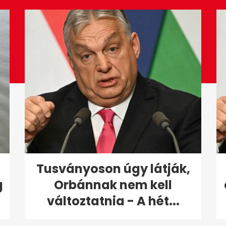
Tusványoson úgy látják,
g
Orbánnak nem kell
változtatnia - A hét...