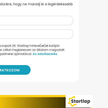
evelünkre, hogy ne maradj le a legérdekesebb
oport Zrt. Startlap hírlevel(ek)et küldjön
ési céllal megkeressen az általam megadott
partnerei ajánlatával.
Az adatkezelés