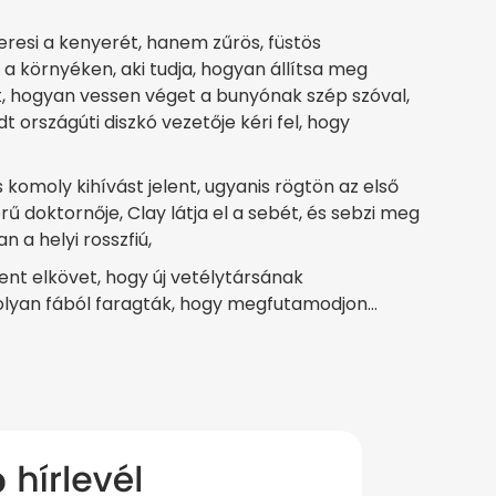
resi a kenyerét, hanem zűrös, füstös
a környéken, aki tudja, hogyan állítsa meg
at, hogyan vessen véget a bunyónak szép szóval,
dt országúti diszkó vezetője kéri fel, hogy
 komoly kihívást jelent, ugyanis rögtön az első
rű doktornője, Clay látja el a sebét, és sebzi meg
n a helyi rosszfiú,
dent elkövet, hogy új vetélytársának
olyan fából faragták, hogy megfutamodjon…