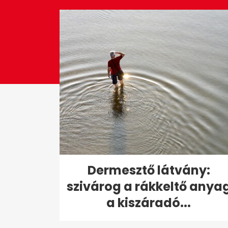
seconds
Volume
0%
Dermesztő látvány:
szivárog a rákkeltő anya
a kiszáradó...