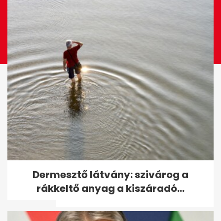
A pszichológia szerint ez a
Dermesztő látvány: szivárog a
nyudíjba vonulás legnehezebb
rákkeltő anyag a kiszáradó...
része -...