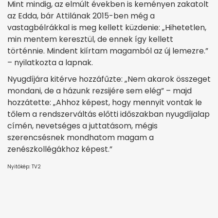
Mint mindig, az elmúlt években is keményen zakatolt
az Edda, bár Attilának 2015-ben még a
vastagbélrákkal is meg kellett küzdenie: „Hihetetlen,
min mentem keresztül, de ennek így kellett
történnie. Mindent kiírtam magamból az új lemezre.”
– nyilatkozta a lapnak.
Nyugdíjára kitérve hozzáfűzte: „Nem akarok összeget
mondani, de a házunk rezsijére sem elég” – majd
hozzátette: „Ahhoz képest, hogy mennyit vontak le
tőlem a rendszerváltás előtti időszakban nyugdíjalap
címén, nevetséges a juttatásom, mégis
szerencsésnek mondhatom magam a
zenészkollégákhoz képest.”
Nyitókép: TV2