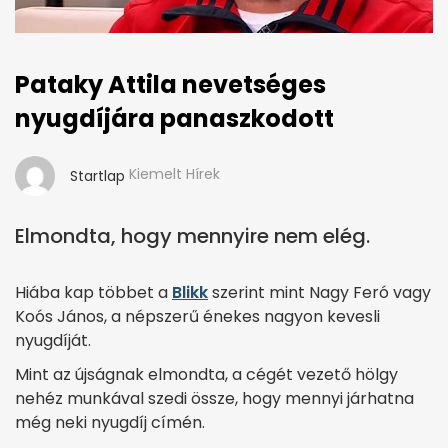
Pataky Attila nevetséges
nyugdíjára panaszkodott
Kiemelt Hírek
Startlap
Elmondta, hogy mennyire nem elég.
Hiába kap többet a
Blikk
szerint mint Nagy Feró vagy
Koós János, a népszerű énekes nagyon kevesli
nyugdíját.
Mint az újságnak elmondta, a cégét vezető hölgy
nehéz munkával szedi össze, hogy mennyi járhatna
még neki nyugdíj címén.