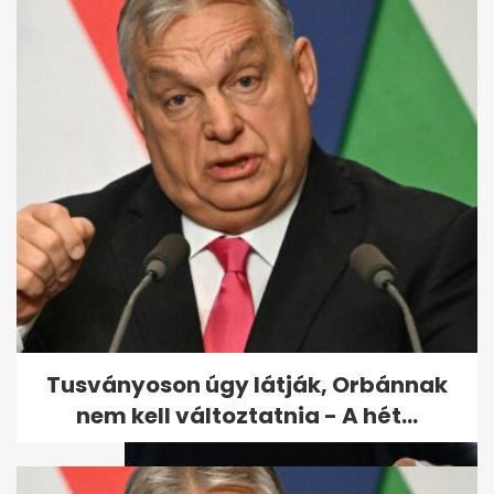
Vannak nyugdíjasok, akik túl
sokat takarítanak meg - és
túl...
Tusványoson úgy látják, Orbánnak
nem kell változtatnia - A hét...