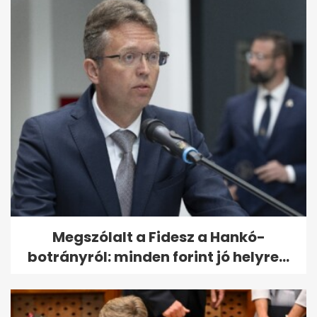
Megszólalt a Fidesz a Hankó-
botrányról: minden forint jó helyre...