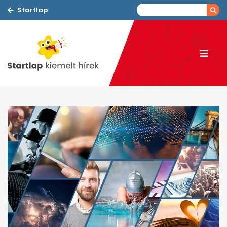
Startlap