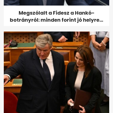
Megszólalt a Fidesz a Hankó-
botrányról: minden forint jó helyre...