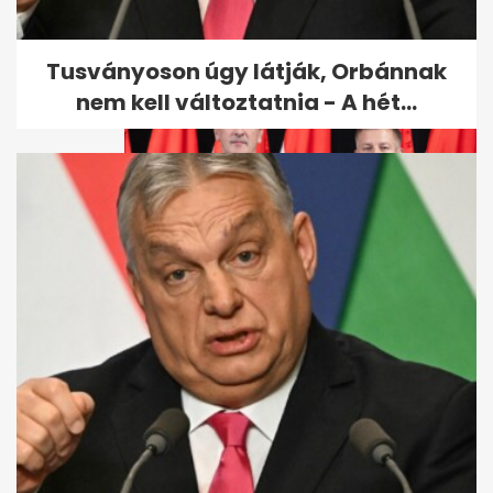
csökkenti az Otthon Start
kamatát az...
Tusványoson úgy látják, Orbánnak
nem kell változtatnia - A hét...
Kormánydöntés: jövő nyárig
marad a...