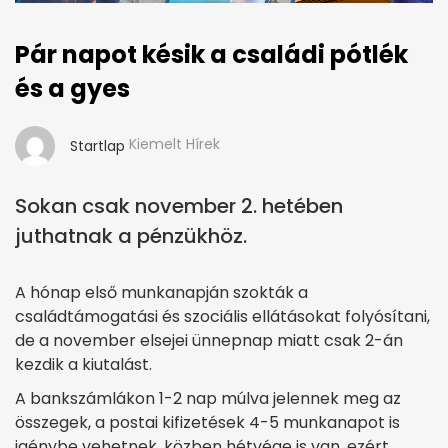
Pár napot késik a családi pótlék
és a gyes
Kiemelt Hírek
Startlap
Sokan csak november 2. hetében
juthatnak a pénzükhöz.
A hónap első munkanapján szokták a
családtámogatási és szociális ellátásokat folyósítani,
de a november elsejei ünnepnap miatt csak 2-án
kezdik a kiutalást.
A bankszámlákon 1-2 nap múlva jelennek meg az
összegek, a postai kifizetések 4-5 munkanapot is
igénybe vehetnek, közben hétvége is van, ezért