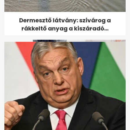
Újra kánikula jön: kedden akár
Dermesztő látvány: szivárog a
38 fok, eső továbbra sem...
rákkeltő anyag a kiszáradó...
Lakáshitel-verseny: 2,89%-ra