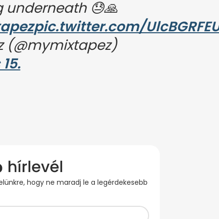
g underneath 😓🙏
apez
pic.twitter.com/UlcBGRFE
z (@mymixtapez)
15.
evelünkre, hogy ne maradj le a legérdekesebb