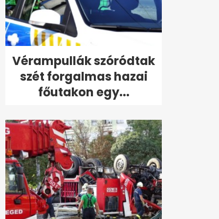
Vérampullák szóródtak
szét forgalmas hazai
főutakon egy...