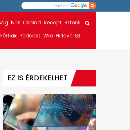
ság
Nők
Család
Recept
Sztorik
Férfiak
Podcast
Wiki
Hírlevél 💌
EZ IS ÉRDEKELHET