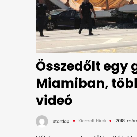
Összedőlt egy 
Miamiban, töb
videó
Kiemelt Hírek
2018. márc
Startlap