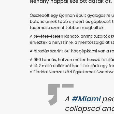
Néhány nappal ezelőtt adták át.
Összedőlt egy újonnan épült gyalogos felül
betonelemek több embert és gépkocsit te
tudomása szerint többen meghaltak.
A tévéfelvételen látható, amint tűzoltók 
érkeztek a helyszínre, a mentőszolgálat s
A híradás szerint öt-hat gépkocsi van a r
A 950 tonnás, hatvan méter hosszú felülj
A 14,2 millió dollárból épült felüljáró egy 
a Floridai Nemzetközi Egyetemet Sweetwa
A
#Miami
ped
collapsed and 