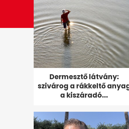
Dermesztő látvány:
szivárog a rákkeltő anya
a kiszáradó...