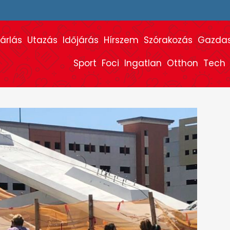
árlás
Utazás
Időjárás
Hírszem
Szórakozás
Gazda
Sport
Foci
Ingatlan
Otthon
Tech