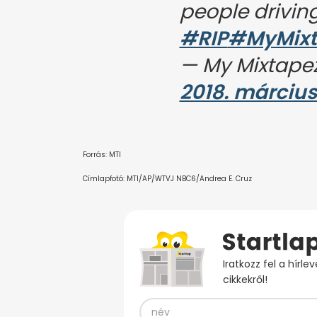
people drivin
#RIP
#MyMixt
— My Mixtape
2018. március 
Forrás: MTI
Címlapfotó: MTI/AP/WTVJ NBC6/Andrea E. Cruz
Iratkozz fel a hírl
cikkekről!