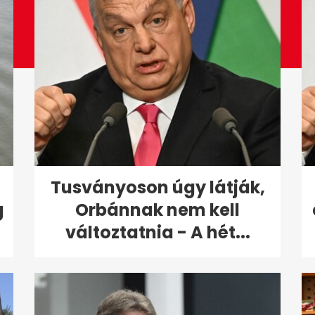
Tusványoson úgy látják,
g
Orbánnak nem kell
változtatnia - A hét...