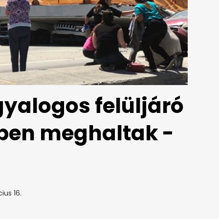
gyalogos felüljáró
ben meghaltak -
ius 16.