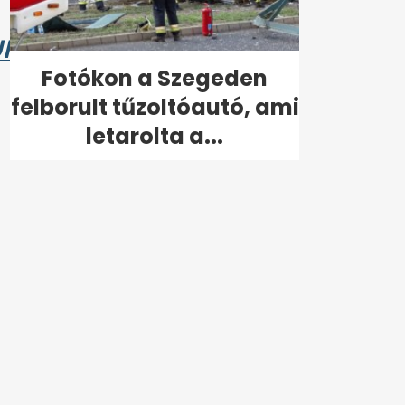
UM
Fotókon a Szegeden
felborult tűzoltóautó, ami
letarolta a...