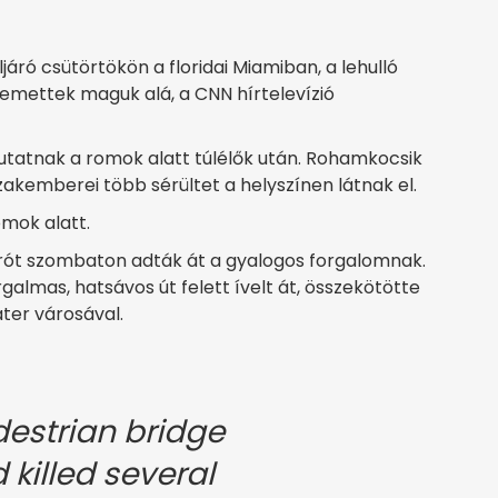
járó csütörtökön a floridai Miamiban, a lehulló
mettek maguk alá, a CNN hírtelevízió
kutatnak a romok alatt túlélők után. Rohamkocsik
zakemberei több sérültet a helyszínen látnak el.
omok alatt.
árót szombaton adták át a gyalogos forgalomnak.
forgalmas, hatsávos út felett ívelt át, összekötötte
ter városával.
estrian bridge
killed several