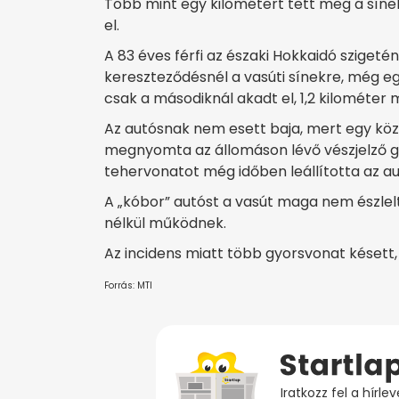
Több mint egy kilométert tett meg a síne
el.
A 83 éves férfi az északi Hokkaidó szigetén
kereszteződésnél a vasúti sínekre, még eg
csak a másodiknál akadt el, 1,2 kilométer 
Az autósnak nem esett baja, mert egy köze
megnyomta az állomáson lévő vészjelző 
tehervonatot még időben leállította az a
A „kóbor” autóst a vasút maga nem észlel
nélkül működnek.
Az incidens miatt több gyorsvonat késett, e
Forrás: MTI
Iratkozz fel a hírl