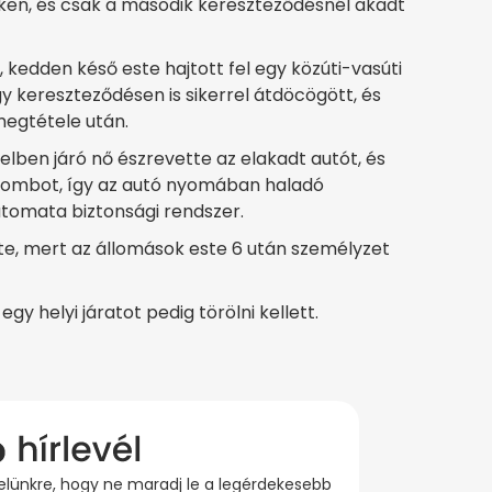
ken, és csak a második kereszteződésnél akadt
, kedden késő este hajtott fel egy közúti-vasúti
y kereszteződésen is sikerrel átdöcögött, és
megtétele után.
lben járó nő észrevette az elakadt autót, és
gombot, így az autó nyomában haladó
utomata biztonsági rendszer.
te, mert az állomások este 6 után személyzet
gy helyi járatot pedig törölni kellett.
evelünkre, hogy ne maradj le a legérdekesebb