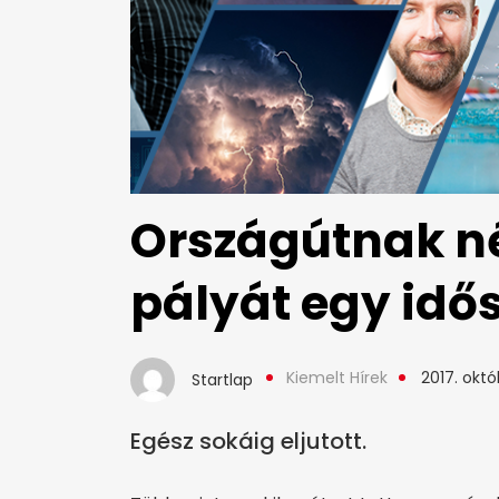
Országútnak né
pályát egy idő
Kiemelt Hírek
2017. októb
Startlap
Egész sokáig eljutott.