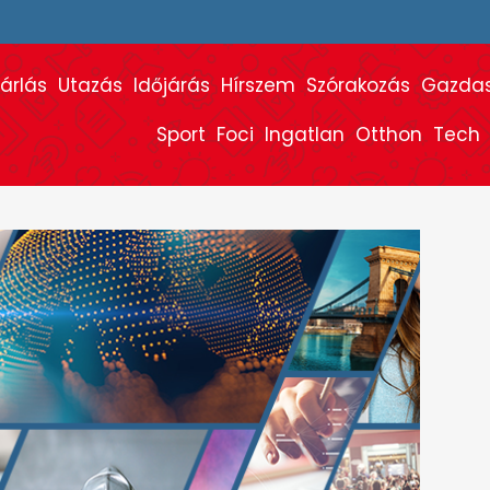
árlás
Utazás
Időjárás
Hírszem
Szórakozás
Gazda
Sport
Foci
Ingatlan
Otthon
Tech