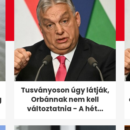
Tusványoson úgy látják,
g
Orbánnak nem kell
változtatnia - A hét...