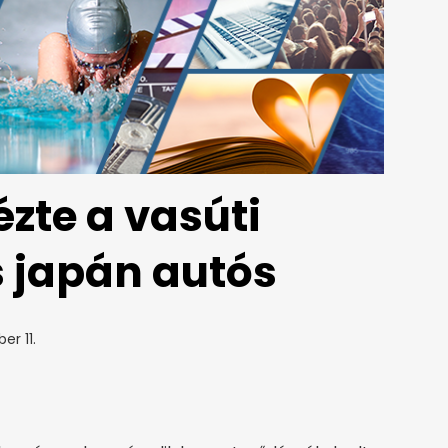
zte a vasúti
s japán autós
er 11.