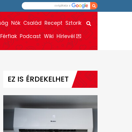
ság
Nők
Család
Recept
Sztorik
Férfiak
Podcast
Wiki
Hírlevél 💌
EZ IS ÉRDEKELHET