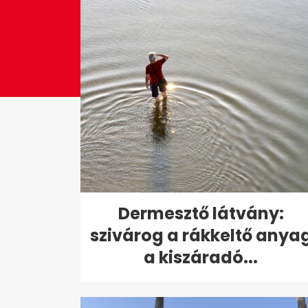
Dermesztő látvány:
szivárog a rákkeltő anya
a kiszáradó...