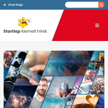
Startlap