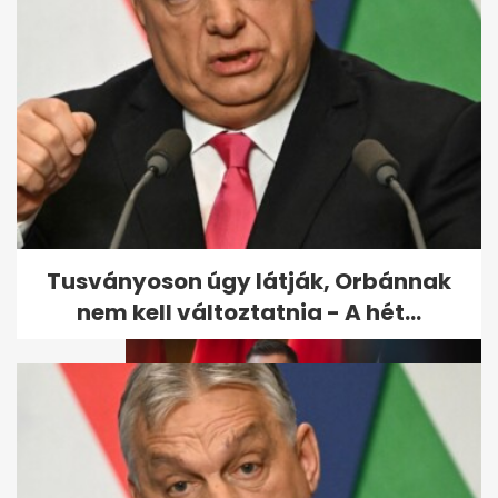
Magyar Péter bejelentette:
Vége az önkéntes...
Tusványoson úgy látják, Orbánnak
nem kell változtatnia - A hét...