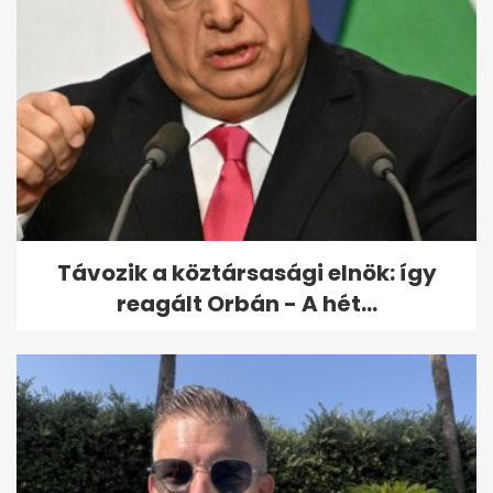
Magyar Péter bizonyítékot
vett elő: Orbánék évek óta
tudtak...
Távozik a köztársasági elnök: így
reagált Orbán - A hét...