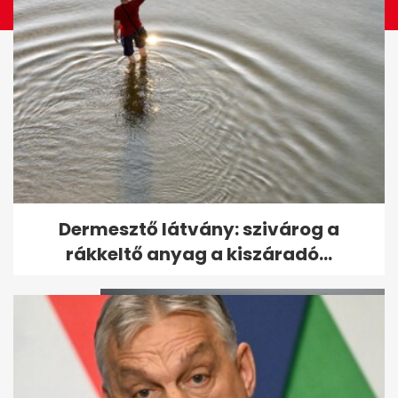
Az olasz futball válsága:
Dermesztő látvány: szivárog a
Guardiola sokkolta, Mancini...
rákkeltő anyag a kiszáradó...