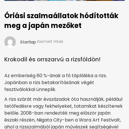
Óriási szalmaállatok hódították
meg a japán mezőket
Kiemelt Hírek
Startlap
Krokodil és orrszarvú a rizsföldön!
Az emberiség 60 %-ának a fő tápláléka a rizs.
Japánban a rizs betakarításának végét
fesztiválokkal ünneplik.
A rizs szárát már évszázadok óta használják, például
tetőfedésre vagy fekhelyeket, tatamikat készítenek
belőle. 2008-ban rendezték meg először japán
északi részén, Niigata City-ben a Wara Art Festivalt,
ahol a rizsszalmából japán művészek segítségével