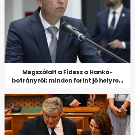
Megszólalt a Fidesz a Hankó-
botrányról: minden forint jó helyre...