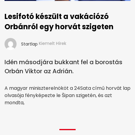
Lesifotó készült a vakációzó
Orbánról egy horvát szigeten
Kiemelt Hírek
Startlap
Idén másodjára bukkant fel a borostás
Orbán Viktor az Adrián.
A magyar miniszterelnököt a 24Sata című horvát lap
olvasója fényképezte le Šipan szigetén, és azt
mondta,