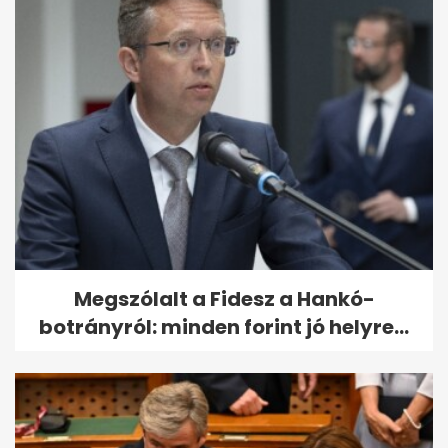
Megszólalt a Fidesz a Hankó-
botrányról: minden forint jó helyre...