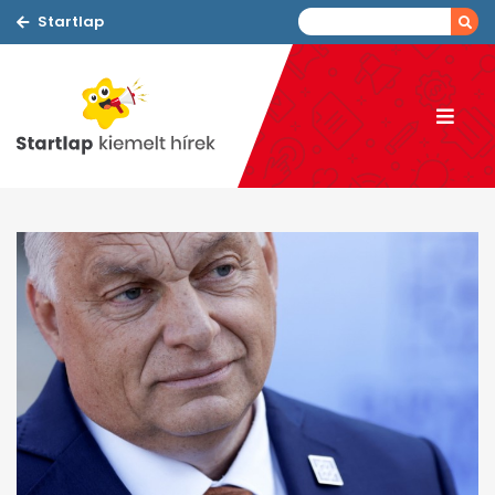
Startlap