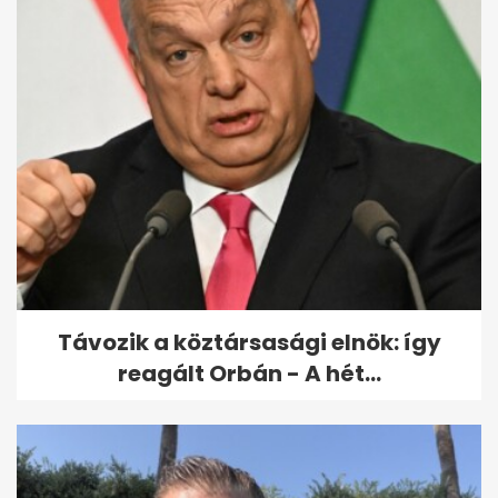
Varga Judit reagált: Orbán
bántalmazással
kapcsolatban emlegette...
Távozik a köztársasági elnök: így
reagált Orbán - A hét...