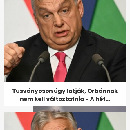
Kiderült, mikor állhat fel a
Vagyonvisszaszerzési Hivatal
- A hét...
Tusványoson úgy látják, Orbánnak
nem kell változtatnia - A hét...