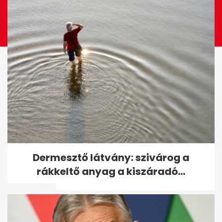
Tusványoson úgy látják,
Dermesztő látvány: szivárog a
Orbánnak nem kell
rákkeltő anyag a kiszáradó...
változtatnia - A hét...