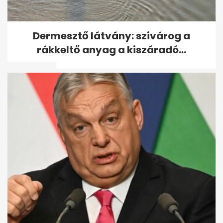
Tusványoson úgy látják,
Dermesztő látvány: szivárog a
Orbánnak nem kell
rákkeltő anyag a kiszáradó...
változtatnia - A hét...