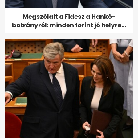
Megszólalt a Fidesz a Hankó-
botrányról: minden forint jó helyre...