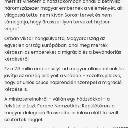
mert itt vihetem a hátizsákomban annak a kétmillió-
háromszázezer magyar embernek a véleményét, aki
világossá tette, nem kíván Soros-tervet és nem
támogatja, hogy Brüsszel ilyen terveket hajtson
végre”.
Orbán Viktor hangsúlyozta, Magyarország az
egyetlen ország Európában, ahol meg merték
kérdezni az embereket a migráció és a bevándorlás
kérdéséről.
Ez a 2,3 millió ember súlyt ad magyar álláspontnak és
javítja az ország esélyeit a vitában – közölte, jelezve,
hogy az uniós csúcs napirendjén szerepel a migráció
kérdése is.
A miniszterelnökről – vállán egy hátizsákkal – a
felvétel a Liszt Ferenc Nemzetközi Repülőtéren, a
magyar delegáció Brüsszelbe indulása előtt készült
csütörtök reggel.