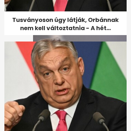
Kiderült, mikor állhat fel a
Vagyonvisszaszerzési Hivatal
- A hét...
Tusványoson úgy látják, Orbánnak
nem kell változtatnia - A hét...
Varga Judit reagált: Orbán
bántalmazással