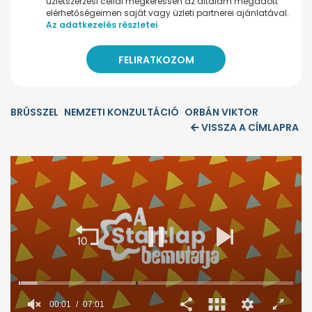
üzletszerzési céllal megkeressen az általam megadott
elérhetőségeimen saját vagy üzleti partnerei ajánlatával.
Az adatkezelés részletei
BRÜSSZEL
NEMZETI KONZULTÁCIÓ
ORBÁN VIKTOR
VISSZA A CÍMLAPRA
00:02
07:01