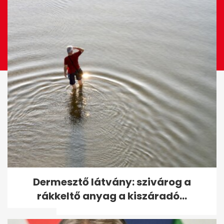
Tusványoson úgy látják,
Dermesztő látvány: szivárog a
Orbánnak nem kell
rákkeltő anyag a kiszáradó...
változtatnia - A hét...