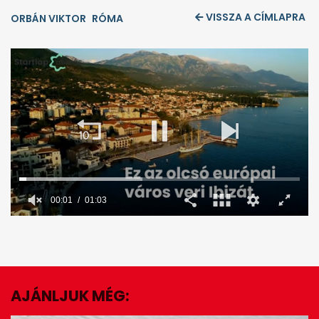
VISSZA A CÍMLAPRA
ORBÁN VIKTOR
RÓMA
00:02
01:03
0
seconds
of
1
minute,
3
seconds
AJÁNLJUK MÉG:
EZ IS ÉRDEKELHET