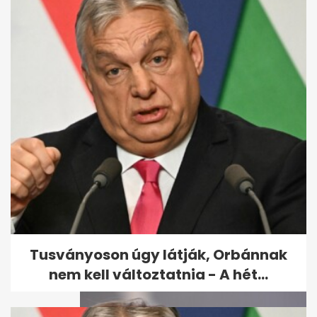
Kiderült, mikor állhat fel a
Vagyonvisszaszerzési Hivatal
- A hét...
Tusványoson úgy látják, Orbánnak
nem kell változtatnia - A hét...