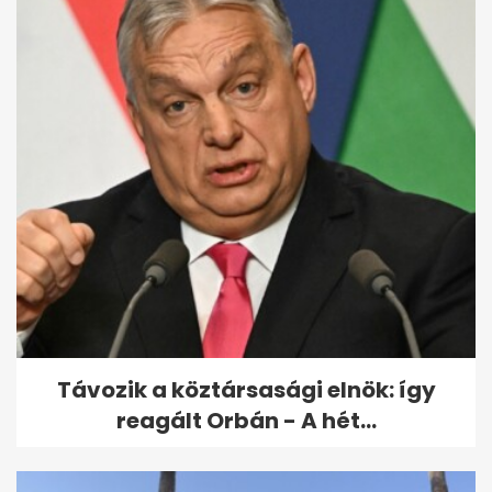
Varga Judit reagált: Orbán
bántalmazással
kapcsolatban emlegette...
Távozik a köztársasági elnök: így
reagált Orbán - A hét...