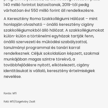
140 millió forintot biztosítanak, 2019-től pedig
várhatóan évi 550 millió forint áll rendelkezésre.
A Keresztény Roma Szakkollégiumi Hálózat – mint
honlapján olvasható – önálló keresztény cigány
szakkollégiumokból álló hálózat. A szakkollégiumokat
külön-külön a történelmi egyházak tartják fenn,
önálló szervezeti és működési szabályzattal,
tanulmányi programmal és tanári karral
rendelkeznek. Céljuk sokoldalúan képzett, szakmai
munkájában magas szintre törekvő, a
továbbfejlődésre nyitott, elkötelezett, cigány
identitásukat is vállaló, keresztény értelmiségiek
nevelése.
Forrás: MTI
Fotó: MTI/Szigetváry Zsolt