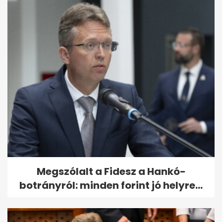
Megszólalt a Fidesz a Hankó-
botrányról: minden forint jó helyre...