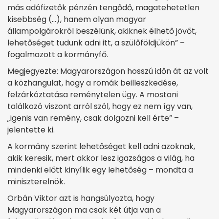
más adófizetők pénzén tengődő, magatehetetlen
kisebbség (…), hanem olyan magyar
állampolgárokról beszélünk, akiknek élhető jövőt,
lehetőséget tudunk adni itt, a szülőföldjükön” –
fogalmazott a kormányfő.
Megjegyezte: Magyarországon hosszú időn át az volt
a közhangulat, hogy a romák beilleszkedése,
felzárkóztatása reménytelen ügy. A mostani
találkozó viszont arról szól, hogy ez nem így van,
„igenis van remény, csak dolgozni kell érte” –
jelentette ki.
A kormány szerint lehetőséget kell adni azoknak,
akik keresik, mert akkor lesz igazságos a világ, ha
mindenki előtt kinyílik egy lehetőség – mondta a
miniszterelnök.
Orbán Viktor azt is hangsúlyozta, hogy
Magyarországon ma csak két útja van a