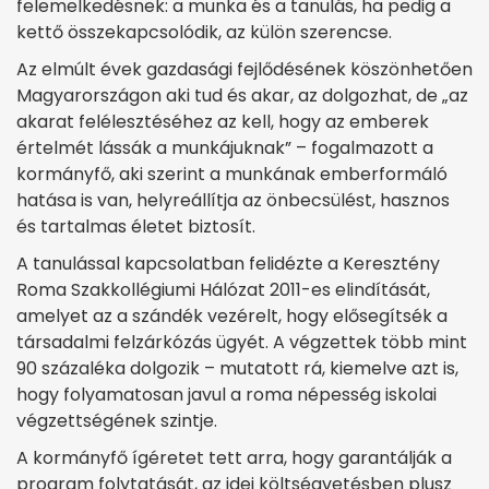
felemelkedésnek: a munka és a tanulás, ha pedig a
kettő összekapcsolódik, az külön szerencse.
Az elmúlt évek gazdasági fejlődésének köszönhetően
Magyarországon aki tud és akar, az dolgozhat, de „az
akarat felélesztéséhez az kell, hogy az emberek
értelmét lássák a munkájuknak” – fogalmazott a
kormányfő, aki szerint a munkának emberformáló
hatása is van, helyreállítja az önbecsülést, hasznos
és tartalmas életet biztosít.
A tanulással kapcsolatban felidézte a Keresztény
Roma Szakkollégiumi Hálózat 2011-es elindítását,
amelyet az a szándék vezérelt, hogy elősegítsék a
társadalmi felzárkózás ügyét. A végzettek több mint
90 százaléka dolgozik – mutatott rá, kiemelve azt is,
hogy folyamatosan javul a roma népesség iskolai
végzettségének szintje.
A kormányfő ígéretet tett arra, hogy garantálják a
program folytatását, az idei költségvetésben plusz