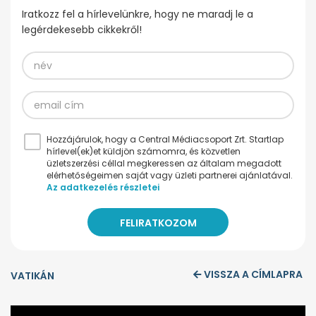
Iratkozz fel a hírlevelünkre, hogy ne maradj le a
legérdekesebb cikkekről!
Hozzájárulok, hogy a Central Médiacsoport Zrt. Startlap
hírlevel(ek)et küldjön számomra, és közvetlen
üzletszerzési céllal megkeressen az általam megadott
elérhetőségeimen saját vagy üzleti partnerei ajánlatával.
Az adatkezelés részletei
VISSZA A CÍMLAPRA
VATIKÁN