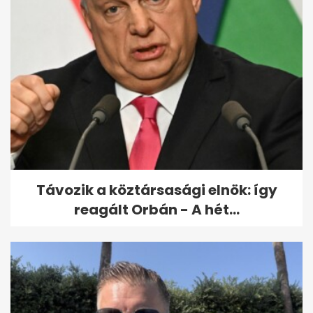
Ferenc pápa húsvéti üzenete:
soha nem lehet fegyverekkel...
Távozik a köztársasági elnök: így
reagált Orbán - A hét...