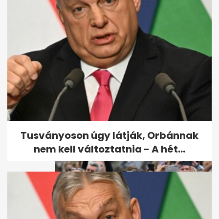
A Vatikánt "elszomorították"
az olimpiai megnyitó egyes
jelenetei
Tusványoson úgy látják, Orbánnak
nem kell változtatnia - A hét...