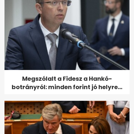
Megszólalt a Fidesz a Hankó-
botrányról: minden forint jó helyre...