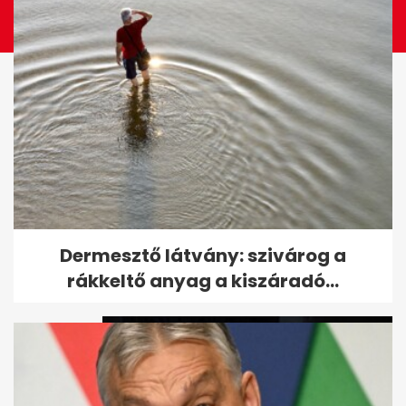
Fotókon Orbán Viktor
Dermesztő látvány: szivárog a
találkozása a pápával
rákkeltő anyag a kiszáradó...