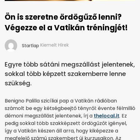
Ön is szeretne ördögűző lenni?
Végezze el a Vatikán tréningjét!
Kiemelt Hírek
Startlap
Egyre több sátáni megszállást jelentenek,
sokkal több képzett szakemberre lenne
szükség.
Benigno Palilla szicíliai pap a Vatikán rádióban
számolt be egy kétségbeejtő tényről: évente félmillió
démoni megszállást jelentenek, írj a
thelocal.it
. Ez
pedig sokkal több szakképzett ördögűzőt igényel,
így a Vatikán készen áll arra, hogy kiképezze a
megfelelő számú szakembert új kurzusaikon. Az