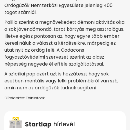
Ördögűzők Nemzetközi Egyesülete jelenleg 400
tagot számlál.
Palilla szerint a megnövekedett démoni aktivitás oka
a sok jövendőmondó, tarot kártyás meg asztrológus.
Illetve egész pontosan az, hogy egyre több ember
keresi náluk a választ a kérdéseikre, márpedig ez
utat nyit az ördög felé. A Codacons
fogyasztóvédelmi szervezet szerint az olasz
népesség negyede él efféle szolgáltatással.
A szícíliai pap azért azt is hozzáteszi, hogy sok
esetben mentális vagy lelki problémákról van szó,
amin nem az ördögűzők tudnak segíteni.
Címlapkép: Thinkstock