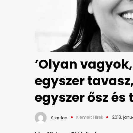
’Olyan vagyok, 
egyszer tavasz,
egyszer ősz és t
Kiemelt Hírek
2018. januá
Startlap