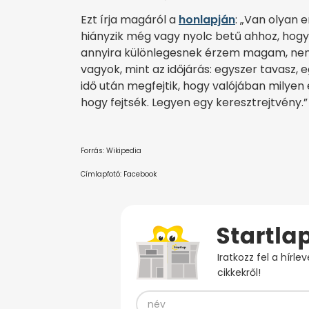
Ezt írja magáról a
honlapján
: „Van olyan 
hiányzik még vagy nyolc betű ahhoz, hog
annyira különlegesnek érzem magam, ne
vagyok, mint az időjárás: egyszer tavasz, 
idő után megfejtik, hogy valójában mily
hogy fejtsék. Legyen egy keresztrejtvény.”
Forrás: Wikipedia
Címlapfotó: Facebook
Iratkozz fel a hírl
cikkekről!