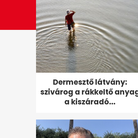
Dermesztő látvány:
szivárog a rákkeltő anya
a kiszáradó...