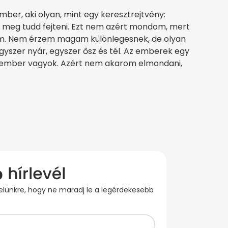
ember, aki olyan, mint egy keresztrejtvény:
y meg tudd fejteni. Ezt nem azért mondom, mert
m. Nem érzem magam különlegesnek, de olyan
egyszer nyár, egyszer ősz és tél. Az emberek egy
en ember vagyok. Azért nem akarom elmondani,
evelünkre, hogy ne maradj le a legérdekesebb