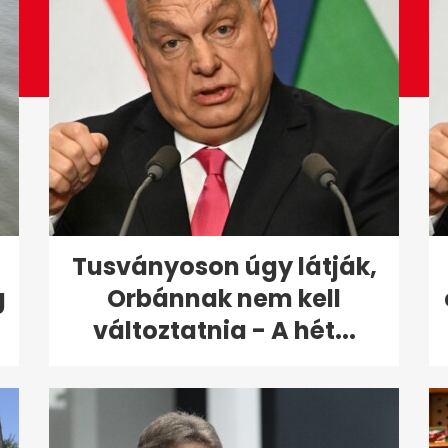
Tusványoson úgy látják,
g
Orbánnak nem kell
változtatnia - A hét...