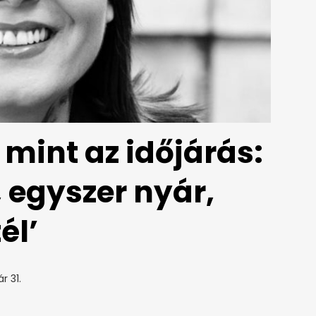
mint az időjárás:
 egyszer nyár,
él’
r 31.