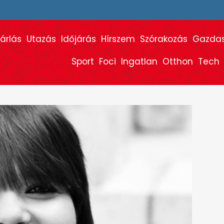
árlás
Utazás
Időjárás
Hírszem
Szórakozás
Gazda
Sport
Foci
Ingatlan
Otthon
Tech