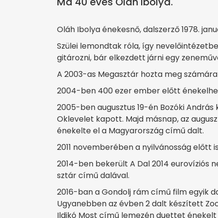
Ma 40 éves Oláh Ibolya.
Oláh Ibolya énekesnő, dalszerző 1978. janu
Szülei lemondtak róla, így nevelőintézetbe
gitározni, bár elkezdett járni egy zeneműv
A 2003-as Megasztár hozta meg számára a h
2004-ben 400 ezer ember előtt énekelhe
2005-ben augusztus 19-én Bozóki András kul
Oklevelet kapott. Majd másnap, az auguszt
énekelte el a Magyarország című dalt.
2011 novemberében a nyilvánosság előtt is 
2014-ben bekerült A Dal 2014 eurovíziós n
sztár című dalával.
2016-ban a Gondolj rám című film egyik da
Ugyanebben az évben 2 dalt készített Zoo
Ildikó Most című lemezén duettet énekelt K