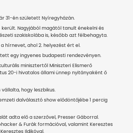
ár 31-én született Nyíregyházán.
 került. Nagyjából magától tanult énekelni és
észeti szakiskolába is, később azt félbehagyta.
írnevet, ahol 2. helyezést ért el.
tett egy ingyenes budapesti rendezvényen.
turális minisztertől Miniszteri Elismerő
us 20-i hivatalos állami ünnep nyitányaként ő
vállalta, hogy leszbikus.
emzeti dalválasztó show elődöntőjébe 1 percig
lát adta elő a szerzővel, Presser Gáborral.
hacker & Furák formációval, valamint Keresztes
eresztes Ildikóval.