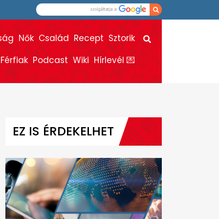
ság
Nők
Család
Recept
Sztorik
Férfiak
Podcast
Wiki
Hírlevél 💌
EZ IS ÉRDEKELHET