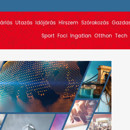
árlás
Utazás
Időjárás
Hírszem
Szórakozás
Gazda
Sport
Foci
Ingatlan
Otthon
Tech