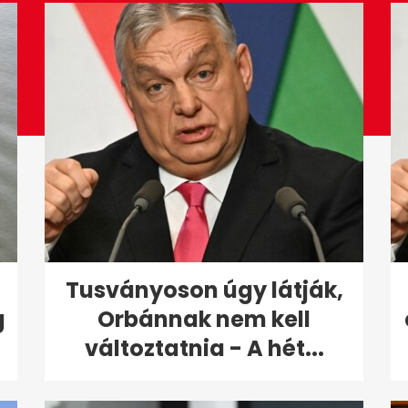
Tusványoson úgy látják,
g
Orbánnak nem kell
változtatnia - A hét...