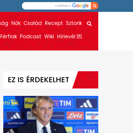
ság
Nők
Család
Recept
Sztorik
Férfiak
Podcast
Wiki
Hírlevél 💌
EZ IS ÉRDEKELHET