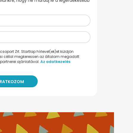
evelünkre, hogy ne maradj le a legérdekesebb
oport Zrt. Startlap hírlevel(ek)et küldjön
ési céllal megkeressen az általam megadott
partnerei ajánlatával.
Az adatkezelés