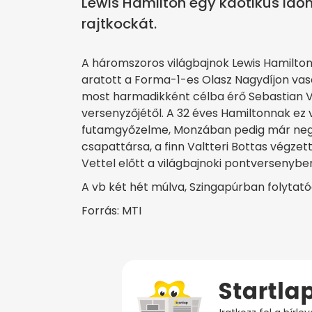
Lewis Hamilton egy kaotikus idő
rajtkockát.
A háromszoros világbajnok Lewis Hamilton,
aratott a Forma-1-es Olasz Nagydíjon vas
most harmadikként célba érő Sebastian V
versenyzőjétől. A 32 éves Hamiltonnak ez vo
futamgyőzelme, Monzában pedig már neg
csapattársa, a finn Valtteri Bottas végze
Vettel előtt a világbajnoki pontversenybe
A vb két hét múlva, Szingapúrban folytató
Forrás: MTI