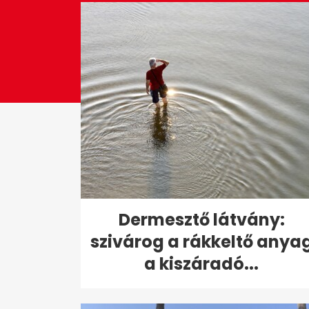
0%
Dermesztő látvány:
szivárog a rákkeltő anya
a kiszáradó...