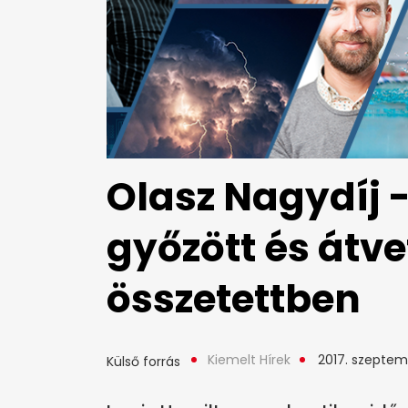
Olasz Nagydíj 
győzött és átve
összetettben
Kiemelt Hírek
2017. szeptem
Külső forrás