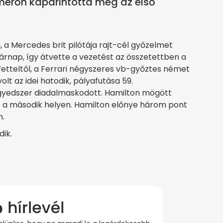
mérőn kaparintotta meg az első
 a Mercedes brit pilótája rajt-cél győzelmet
árnap, így átvette a vezetést az összetettben a
etteltől, a Ferrari négyszeres vb-győztes német
lt az idei hatodik, pályafutása 59.
yedszer diadalmaskodott. Hamilton mögött
tt a második helyen. Hamilton előnye három pont
n.
dik.