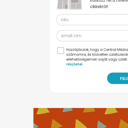
Iratkozz fel a hírl
cikkekről!
Hozzájárulok, hogy a Central Médiacs
számomra, és közvetlen üzletszerz
elérhetőségeimen saját vagy üzleti 
részletei