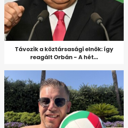
Magyar Péter szerint egy
fizetett provokátor miatt
keveredett...
Távozik a köztársasági elnök: így
reagált Orbán - A hét...