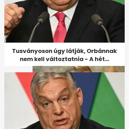
Megütötte Puzsér Róbertet
Ábrahám Róbert
Tusványoson úgy látják, Orbánnak
nem kell változtatnia - A hét...