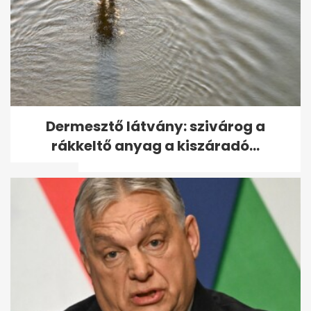
Tömegbunyó alakult ki a
Dermesztő látvány: szivárog a
francia-argentin meccs után
rákkeltő anyag a kiszáradó...
a focisták...