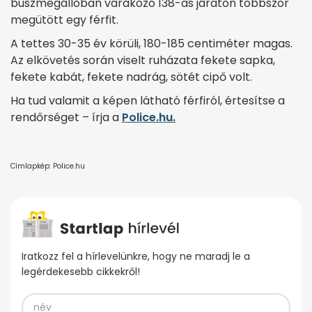
buszmegállóban várakozó 138-as járaton többször
megütött egy férfit.
A tettes 30-35 év körüli, 180-185 centiméter magas.
Az elkövetés során viselt ruházata fekete sapka,
fekete kabát, fekete nadrág, sötét cipő volt.
Ha tud valamit a képen látható férfiról, értesítse a
rendőrséget – írja a
Police.hu.
Címlapkép: Police.hu
Iratkozz fel a hírlevelünkre, hogy ne maradj le a
legérdekesebb cikkekről!