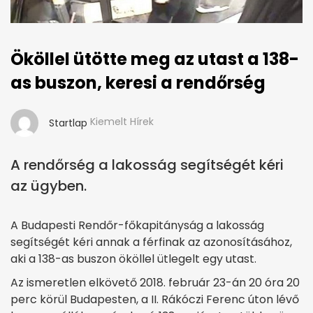
Ököllel ütötte meg az utast a 138-
as buszon, keresi a rendőrség
Kiemelt Hírek
Startlap
A rendőrség a lakosság segítségét kéri
az ügyben.
A Budapesti Rendőr-főkapitányság a lakosság
segítségét kéri annak a férfinak az azonosításához,
aki a 138-as buszon ököllel ütlegelt egy utast.
Az ismeretlen elkövető 2018. február 23-án 20 óra 20
perc körül Budapesten, a II. Rákóczi Ferenc úton lévő