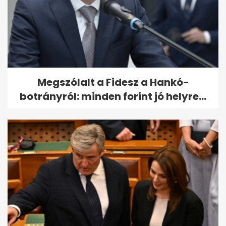
Megszólalt a Fidesz a Hankó-
botrányról: minden forint jó helyre...