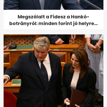
Megszólalt a Fidesz a Hankó-
botrányról: minden forint jó helyre...