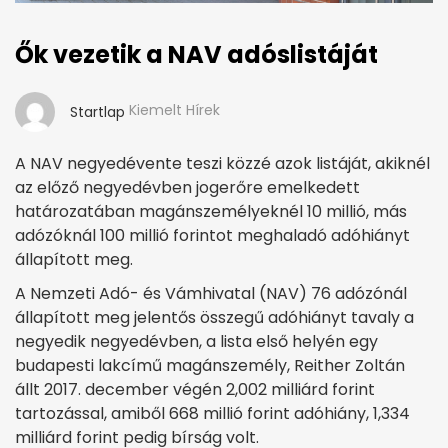
Ők vezetik a NAV adóslistáját
Kiemelt Hírek
Startlap
A NAV negyedévente teszi közzé azok listáját, akiknél
az előző negyedévben jogerőre emelkedett
határozatában magánszemélyeknél 10 millió, más
adózóknál 100 millió forintot meghaladó adóhiányt
állapított meg.
A Nemzeti Adó- és Vámhivatal (NAV) 76 adózónál
állapított meg jelentős összegű adóhiányt tavaly a
negyedik negyedévben, a lista első helyén egy
budapesti lakcímű magánszemély, Reither Zoltán
állt 2017. december végén 2,002 milliárd forint
tartozással, amiből 668 millió forint adóhiány, 1,334
milliárd forint pedig bírság volt.