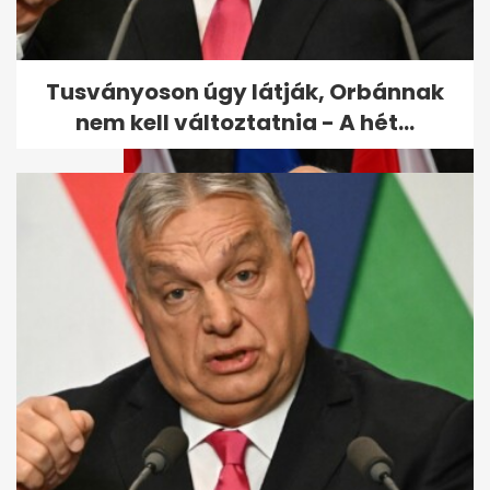
Tömegesen veszítik el a taj-
számukat a magyarok, sokak
ellen...
Tusványoson úgy látják, Orbánnak
nem kell változtatnia - A hét...
Hat nappal a tanévnyitó előtt