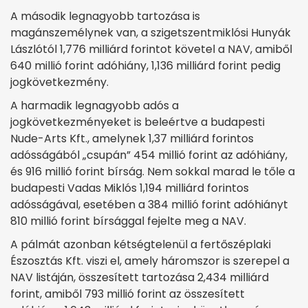
A második legnagyobb tartozása is
magánszemélynek van, a szigetszentmiklósi Hunyák
Lászlótól 1,776 milliárd forintot követel a NAV, amiből
640 millió forint adóhiány, 1,136 milliárd forint pedig
jogkövetkezmény.
A harmadik legnagyobb adós a
jogkövetkezményeket is beleértve a budapesti
Nude-Arts Kft., amelynek 1,37 milliárd forintos
adósságából „csupán” 454 millió forint az adóhiány,
és 916 millió forint bírság. Nem sokkal marad le tőle a
budapesti Vadas Miklós 1,194 milliárd forintos
adósságával, esetében a 384 millió forint adóhiányt
810 millió forint bírsággal fejelte meg a NAV.
A pálmát azonban kétségtelenül a fertőszéplaki
Észosztás Kft. viszi el, amely háromszor is szerepel a
NAV listáján, összesített tartozása 2,434 milliárd
forint, amiből 793 millió forint az összesített