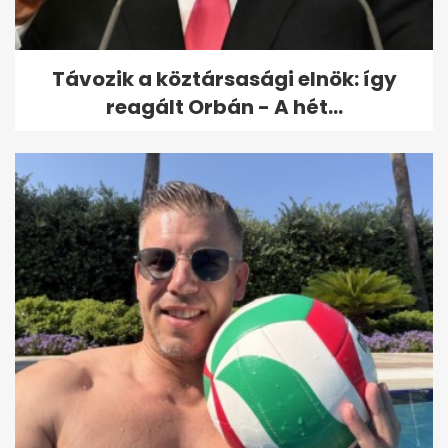
bezáratják Iványi Gáborék...
Távozik a köztársasági elnök: így
reagált Orbán - A hét...