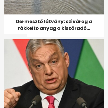
Tömegesen veszítik el a taj-
Dermesztő látvány: szivárog a
számukat a magyarok, sokak
rákkeltő anyag a kiszáradó...
ellen...