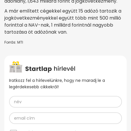
adóhiány, 1,643 milliárd forint a jogkövetkezmény.
A már említett cégekkel együtt 15 adózó tartozik a
jogkövetkezményekkel együtt több mint 500 millió
forinttal a NAV-nak, 1 milliárd forintnál nagyobb
tartozása öt adózónak van.
Forrás: MTI
Iratkozz fel a hírlevelünkre, hogy ne maradj le a
legérdekesebb cikkekről!