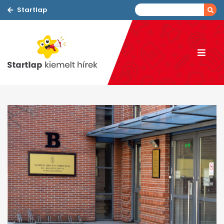
Startlap