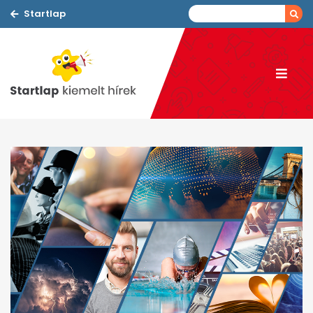
Startlap