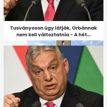
Darazsak a kertben: 6 bevált
módszer, hogy távol tartsd
őket
Tusványoson úgy látják, Orbánnak
nem kell változtatnia - A hét...
Majdnem elkészültek a vasúti