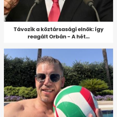
várók, de Mészáros
bizalmasa...
Távozik a köztársasági elnök: így
reagált Orbán - A hét...