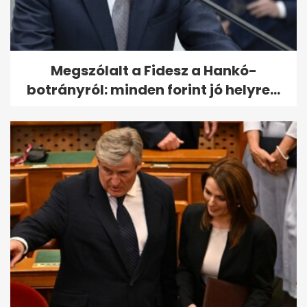
Megszólalt a Fidesz a Hankó-
botrányról: minden forint jó helyre...