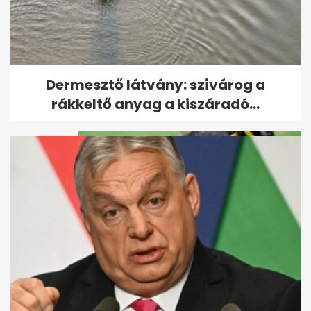
Kármán András: döntöttek új
Dermesztő látvány: szivárog a
szélerőműparkokról és...
rákkeltő anyag a kiszáradó...