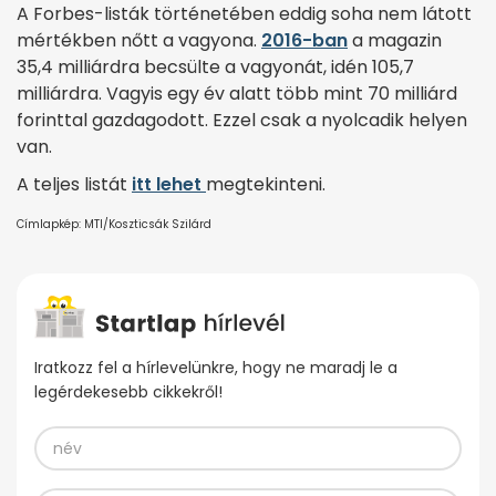
A Forbes-listák történetében eddig soha nem látott
mértékben nőtt a vagyona.
2016-ban
a magazin
35,4 milliárdra becsülte a vagyonát, idén 105,7
milliárdra. Vagyis egy év alatt több mint 70 milliárd
forinttal gazdagodott. Ezzel csak a nyolcadik helyen
van.
A teljes listát
itt lehet
megtekinteni.
Címlapkép: MTI/Koszticsák Szilárd
Iratkozz fel a hírlevelünkre, hogy ne maradj le a
legérdekesebb cikkekről!