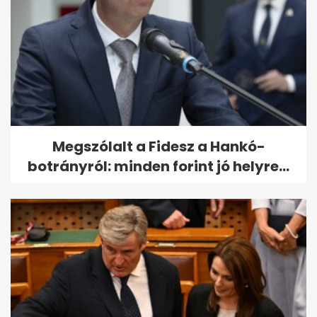
Megszólalt a Fidesz a Hankó-
botrányról: minden forint jó helyre...