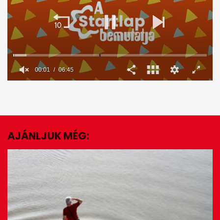
00:02
06:45
0
seconds
of
6
minutes,
45
seconds
AJÁNLJUK MÉG:
EZ IS ÉRDEKELHET