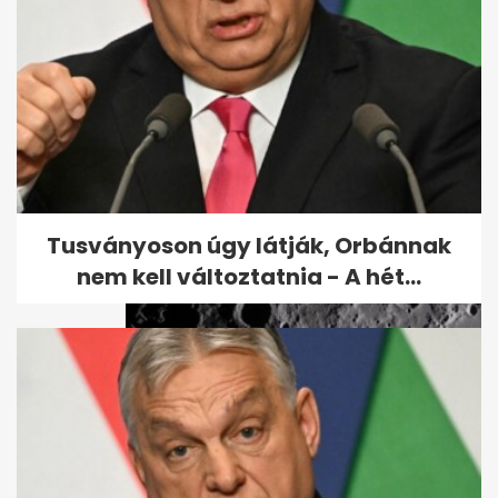
Megvan a kormány terve:
6000 milliárd forint uniós pénz
sorsa
Tusványoson úgy látják, Orbánnak
nem kell változtatnia - A hét...