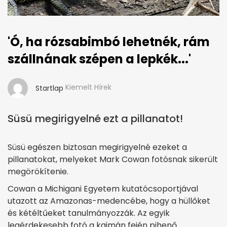
'Ó, ha rózsabimbó lehetnék, rám
szállnának szépen a lepkék...'
Kiemelt Hírek
Startlap
Süsü megirigyelné ezt a pillanatot!
Süsü egészen biztosan megirigyelné ezeket a
pillanatokat, melyeket Mark Cowan fotósnak sikerült
megörökítenie.
Cowan a Michigani Egyetem kutatócsoportjával
utazott az Amazonas-medencébe, hogy a hüllőket
és kétéltűeket tanulmányozzák. Az egyik
legérdekesebb fotó a kajmán fején pihenő