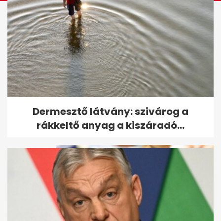
Endrei Judit elárulta, mi segíti
Dermesztő látvány: szivárog a
át a nehéz napokon is
rákkeltő anyag a kiszáradó...