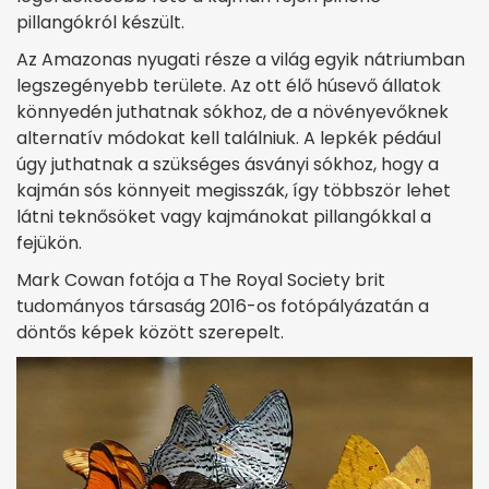
pillangókról készült.
Az Amazonas nyugati része a világ egyik nátriumban
legszegényebb területe. Az ott élő húsevő állatok
könnyedén juthatnak sókhoz, de a növényevőknek
alternatív módokat kell találniuk. A lepkék pédául
úgy juthatnak a szükséges ásványi sókhoz, hogy a
kajmán sós könnyeit megisszák, így többször lehet
látni teknősöket vagy kajmánokat pillangókkal a
fejükön.
Mark Cowan fotója a The Royal Society brit
tudományos társaság 2016-os fotópályázatán a
döntős képek között szerepelt.