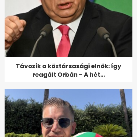
Kínai kutatók új térképen
mutatják meg a Hold
geológiai...
Távozik a köztársasági elnök: így
reagált Orbán - A hét...