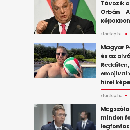
Távozik a
Orbán - A
képekbe
startlap.hu
Magyar Pé
és az alv
Redditen,
emojival 
hírei kép
startlap.hu
Megszólal
minden fo
legfontos