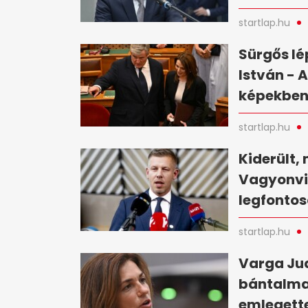
startlap.hu
Sürgős lé
István - 
képekbe
startlap.hu
Kiderült, 
Vagyonvis
legfontos
startlap.hu
Varga Jud
bántalma
emlegette