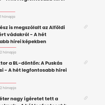
n
1 hónapja
ész is megszólalt az Alföldi
ért vádakról - A hét
abb hírei képekben
2 hónapja
tor a BL-döntőn: A Puskás
si - A hét legfontosabb hírei
2 hónapja
ter nagy ígéretet tett a