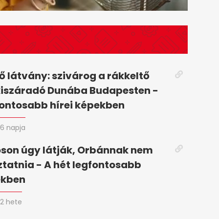
 látvány: szivárog a rákkeltő
kiszáradó Dunába Budapesten -
fontosabb hírei képekben
6 napja
son úgy látják, Orbánnak nem
oztatnia - A hét legfontosabb
ekben
2 hete