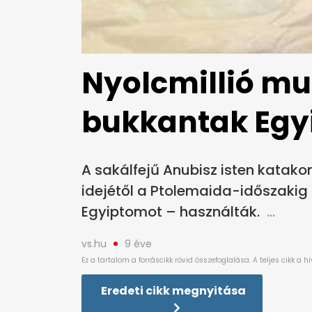
Nyolcmillió mu
bukkantak Eg
A sakálfejű Anubisz isten katak
idejétől a Ptolemaida-időszakig
Egyiptomot – használták.
vs.hu
9 éve
Eredeti cikk megnyitása