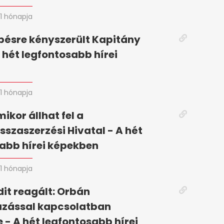
1 hónapja
pésre kényszerült Kapitány
A hét legfontosabb hírei
n
1 hónapja
mikor állhat fel a
szaszerzési Hivatal - A hét
abb hírei képekben
1 hónapja
it reagált: Orbán
zással kapcsolatban
 - A hét legfontosabb hírei