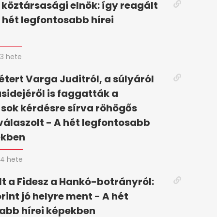
 köztársasági elnök: így reagált
 hét legfontosabb hírei
n
3 hete
tert Varga Juditról, a súlyáról
ásidejéről is faggatták a
 sok kérdésre sírva röhögős
válaszolt - A hét legfontosabb
ekben
4 hete
t a Fidesz a Hankó-botrányról:
rint jó helyre ment - A hét
abb hírei képekben