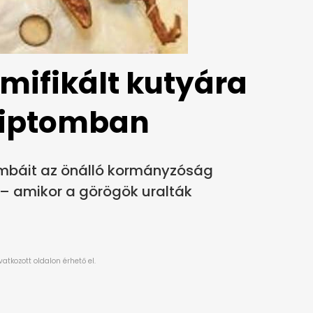
mifikált kutyára
yiptomban
ombáit az önálló kormányzóság
 – amikor a görögök uralták