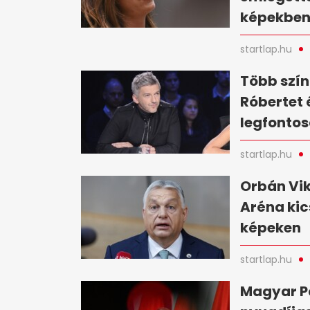
képekbe
startlap.hu
Több szín
Róbertet 
legfontos
startlap.hu
Orbán Vik
Aréna kic
képeken
startlap.hu
Magyar Pé