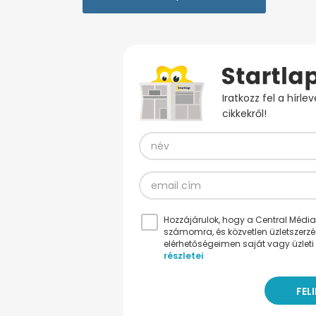
Iratkozz fel a hírl
cikkekről!
Hozzájárulok, hogy a Central Médiacs
számomra, és közvetlen üzletszerz
elérhetőségeimen saját vagy üzleti 
részletei