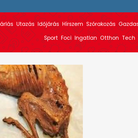
árlás
Utazás
Időjárás
Hírszem
Szórakozás
Gazda
Sport
Foci
Ingatlan
Otthon
Tech