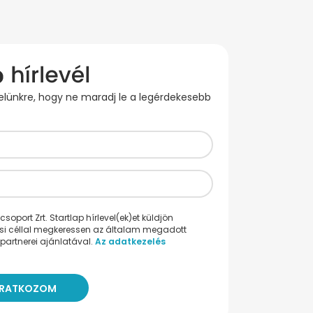
evelünkre, hogy ne maradj le a legérdekesebb
oport Zrt. Startlap hírlevel(ek)et küldjön
ési céllal megkeressen az általam megadott
partnerei ajánlatával.
Az adatkezelés