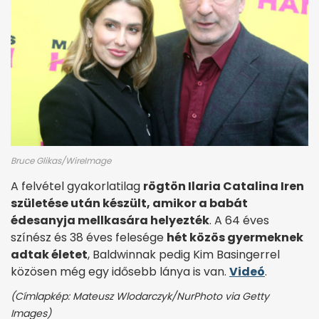
Bruce Glikas/WireImage
A felvétel gyakorlatilag
rögtön Ilaria Catalina Iren
születése után készült, amikor a babát
édesanyja mellkasára helyezték
. A 64 éves
színész és 38 éves felesége
hét közös gyermeknek
adtak életet
, Baldwinnak pedig Kim Basingerrel
közösen még egy idősebb lánya is van.
Videó
.
(Címlapkép: Mateusz Wlodarczyk/NurPhoto via Getty
Images)