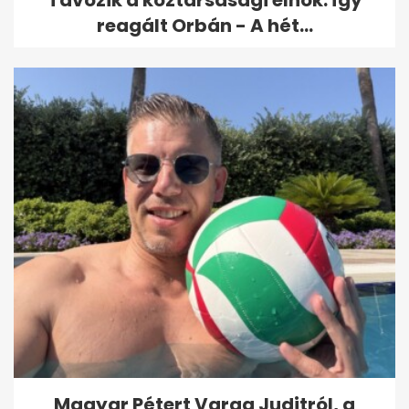
reagált Orbán - A hét...
Magyar Pétert Varga Juditról, a