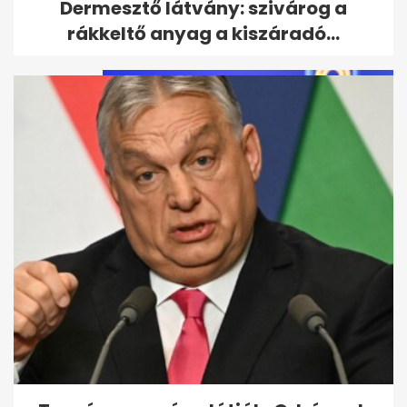
Dermesztő látvány: szivárog a
hiba - rajtad is kifognak?
rákkeltő anyag a kiszáradó...
Retró kvíz: felismersz minden
legendás magyart? Igazán
művelt...