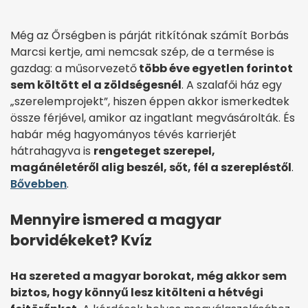
Még az Őrségben is párját ritkítónak számít Borbás
Marcsi kertje, ami nemcsak szép, de a termése is
gazdag: a műsorvezető
több éve egyetlen forintot
sem költött el a zöldségesnél
. A szalafői ház egy
„szerelemprojekt”, hiszen éppen akkor ismerkedtek
össze férjével, amikor az ingatlant megvásárolták. És
habár még hagyományos tévés karrierjét
hátrahagyva is
rengeteget szerepel,
magánéletéről alig beszél, sőt, fél a szerepléstől
.
Bővebben
.
Mennyire ismered a magyar
borvidékeket? Kvíz
Ha szereted a magyar borokat, még akkor sem
biztos, hogy könnyű lesz kitölteni a hétvégi