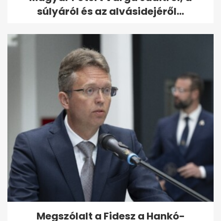
súlyáról és az alvásidejéről...
Megszólalt a Fidesz a Hankó-