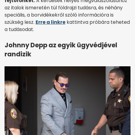
fejtörőnket.
A kérdések helyes megválaszolásához
az italok ismeretén túl földrajzi tudásra, és néhány
speciális, a borvidékekről szóló információra is
szükség lesz.
Erre a linkre
kattintva próbára teheted
a tudásodat.
Johnny Depp az egyik ügyvédjével
randizik