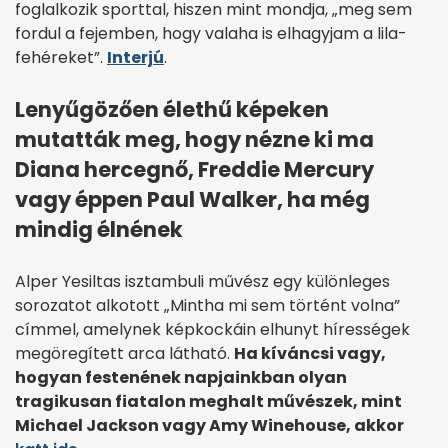
foglalkozik sporttal, hiszen mint mondja, „meg sem
fordul a fejemben, hogy valaha is elhagyjam a lila-
fehéreket”.
Interjú
.
Lenyűgözően élethű képeken
mutatták meg, hogy nézne ki ma
Diana hercegnő, Freddie Mercury
vagy éppen Paul Walker, ha még
mindig élnének
Alper Yesiltas isztambuli művész egy különleges
sorozatot alkotott „Mintha mi sem történt volna”
címmel, amelynek képkockáin elhunyt hírességek
megöregített arca látható.
Ha kíváncsi vagy,
hogyan festenének napjainkban olyan
tragikusan fiatalon meghalt művészek, mint
Michael Jackson vagy Amy Winehouse, akkor