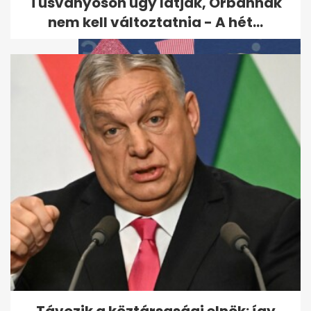
Tusványoson úgy látják, Orbánnak
nem kell változtatnia - A hét...
Kvíz: igazán művelt vagy, ha
megvan a 8/10
Távozik a köztársasági elnök: így