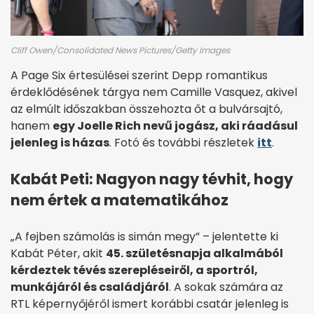
Cliff Owen/Consolidated News Pictures/Getty Images
A Page Six értesülései szerint Depp romantikus
érdeklődésének tárgya nem Camille Vasquez, akivel
az elmúlt időszakban összehozta őt a bulvársajtó,
hanem
egy Joelle Rich nevű jogász, aki ráadásul
jelenleg is házas
. Fotó és további részletek
itt
.
Kabát Peti: Nagyon nagy tévhit, hogy
nem értek a matematikához
„A fejben számolás is simán megy” – jelentette ki
Kabát Péter, akit
45. születésnapja alkalmából
kérdeztek tévés szerepléseiről, a sportról,
munkájáról és családjáról
. A sokak számára az
RTL képernyőjéről ismert korábbi csatár jelenleg is