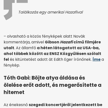
Találkozás egy amerikai Hazafival
– olvasható a közös fényképek alatt Novák
kommentárja, amivel
Gibson
Hazafi
című filmjére
utalt
. Az államfő
a héten látogatott az USA-ba,
ahol többek között az ENSZ Közgyűlésen szólalt
fel
és kitüntetést adott át Edith Eger írónőnek.
Íme
a
fénykép.
Tóth Gabi: Böjte atya áldása és
ölelése erőt adott, és megerősítette a
hitemet
Az énekesnő
szegedi koncertjéről jelentkezett be