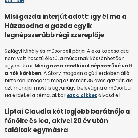
katt ide
.
Misi gazda interjút adott: így él ma a
Házasodna a gazda egyik
legnépszerűbb régi szereplője
Szilágyi Mihály és műsorbéli párja, Alexa kapcsolata
nem volt hosszú életű, a műsornak köszönhetően
ugyanakkor
Misi gazda rendkívül népszerűvé vált
a nők körében
. A Story magazin a gúti erdőben álló
birtokán látogatta meg az immár 38 éves gazdát, aki
azt mondja, most is ugyanúgy belevágna a műsorba.
Ha érdekel a téma, akkor
ezt a cikket
olvasd el.
Liptai Claudia két legjobb barátnője a
főnöke és Ica, akivel 20 év után
találtak egymásra