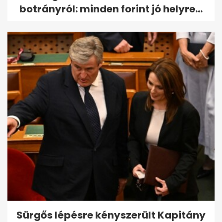
botrányról: minden forint jó helyre...
Sürgős lépésre kényszerült Kapitány