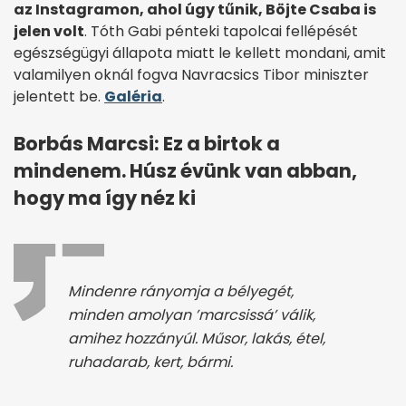
az Instagramon, ahol úgy tűnik, Böjte Csaba is
jelen volt
. Tóth Gabi pénteki tapolcai fellépését
egészségügyi állapota miatt le kellett mondani, amit
valamilyen oknál fogva Navracsics Tibor miniszter
jelentett be.
Galéria
.
Borbás Marcsi: Ez a birtok a
mindenem. Húsz évünk van abban,
hogy ma így néz ki
Mindenre rányomja a bélyegét,
minden amolyan ’marcsissá’ válik,
amihez hozzányúl. Műsor, lakás, étel,
ruhadarab, kert, bármi.