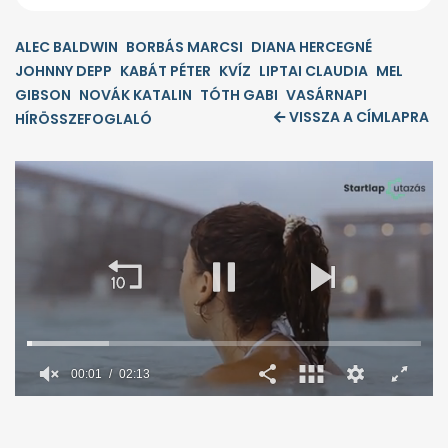
ALEC BALDWIN
BORBÁS MARCSI
DIANA HERCEGNÉ
JOHNNY DEPP
KABÁT PÉTER
KVÍZ
LIPTAI CLAUDIA
MEL
GIBSON
NOVÁK KATALIN
TÓTH GABI
VASÁRNAPI
VISSZA A CÍMLAPRA
HÍRÖSSZEFOGLALÓ
0
seconds
of