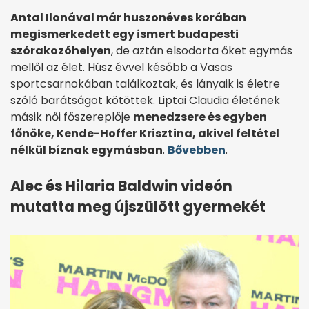
Antal Ilonával már huszonéves korában
megismerkedett egy ismert budapesti
szórakozóhelyen
, de aztán elsodorta őket egymás
mellől az élet. Húsz évvel később a Vasas
sportcsarnokában találkoztak, és lányaik is életre
szóló barátságot kötöttek. Liptai Claudia életének
másik női főszereplője
menedzsere és egyben
főnöke, Kende-Hoffer Krisztina, akivel feltétel
nélkül bíznak egymásban
.
Bővebben
.
Alec és Hilaria Baldwin videón
mutatta meg újszülött gyermekét