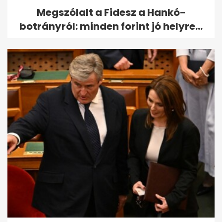
Megszólalt a Fidesz a Hankó-
botrányról: minden forint jó helyre...