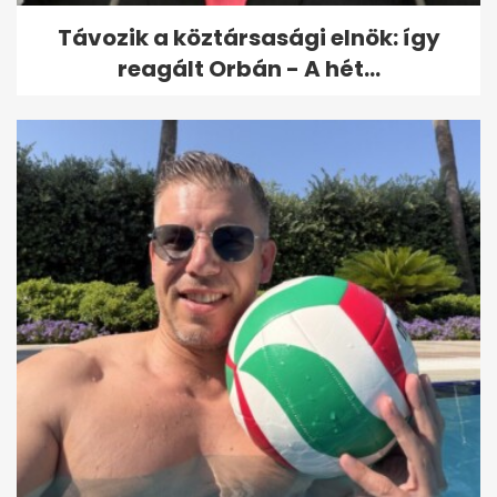
Távozik a köztársasági elnök: így
reagált Orbán - A hét...