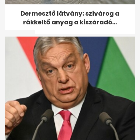
10 hétköznapi technológia,
Dermesztő látvány: szivárog a
amely katonai fejlesztésként
rákkeltő anyag a kiszáradó...
indult
Anyám 5 hétig a húgom