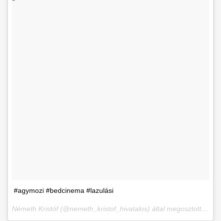
#agymozi #bedcinema #lazulási
Németh Kristóf (@nemeth_kristof_hivatalos) által megosztott bejegyzés,