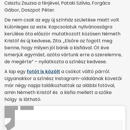
Csisztu Zsuzsa a férjével, Pataki Szilvia, Forgács
Gábor, Doszpot Péter.
De nem csak az egy új színház születése miatt volt
különleges az este. Kapcsolatuk nyilvánosságra
kerülése óta először mutatkozott ­közösen Németh
Kristóf és új kedvese, Zita. „Elsőre az fogott meg
benne, hogy milyen jól bánik a kisfiával. Öt éve
ismerjük egymást, azóta vártunk erre a szerelemre,
de megérte” – nyilatkozta a színész kedvese.
A lap egy
fotót is közölt
a csókot váltó párról.
Ugyanakkor a színész Instagram-oldalának követői
már négy napja találkozhattak az alábbi fotóval,
amin Németh Kristóf és a kisfia mellett a szőke
hölgy is látható.