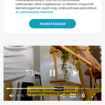
hírlevel(ek)et küldjön számomra, és közvetlen
üzletszerzési céllal megkeressen az általam megadott
elérhetőségeimen saját vagy üzleti partnerei ajánlatával.
Az adatkezelés részletei
00:02
00:50
0