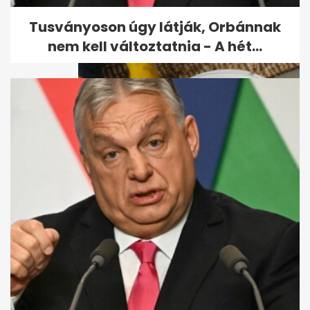
gyerekeire vigyáz, az
enyémekre alig pár...
Tusványoson úgy látják, Orbánnak
nem kell változtatnia - A hét...
Miért ront a nedves portörlés?
Pár nap múlva újra szürke
lesz...