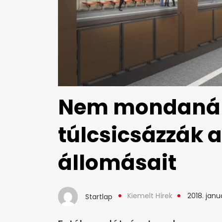
Nem mondanán
túlcsicsázzák a
állomásait
Kiemelt Hírek
2018. januá
Startlap