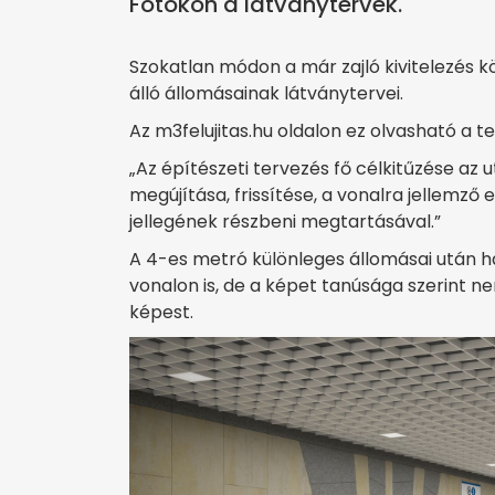
Fotókon a látványtervek.
Szokatlan módon a már zajló kivitelezés 
álló állomásainak látványtervei.
Az m3felujitas.hu oldalon ez olvasható a 
„Az építészeti tervezés fő célkitűzése az 
megújítása, frissítése, a vonalra jellemző
jellegének részbeni megtartásával.”
A 4-es metró különleges állomásai után ha
vonalon is, de a képet tanúsága szerint n
képest.