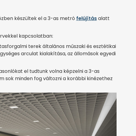
közben készültek el a 3-as metró
felújítás
alatt
tervekkel kapcsolatban:
utasforgalmi terek általános műszaki és esztétikai
 egységes arculat kialakítása, az állomások egyedi
sonlókat el tudtunk volna képzelni a 3-as
em sok minden fog változni a korábbi kinézethez