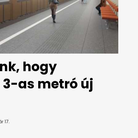
k, hogy
 3-as metró új
r 17.