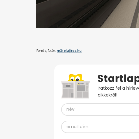
Forrás, fotók:
m3felujitas.hu
Iratkozz fel a hírl
cikkekről!