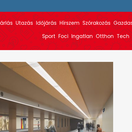
árlás
Utazás
Időjárás
Hírszem
Szórakozás
Gazda
Sport
Foci
Ingatlan
Otthon
Tech