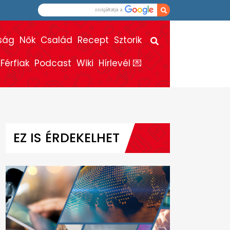
ság
Nők
Család
Recept
Sztorik
Férfiak
Podcast
Wiki
Hírlevél 💌
EZ IS ÉRDEKELHET