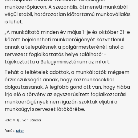
munkaerőpiacon. A szezonális, átmeneti munkából
végül stabil, határozatlan időtartamú munkavállalás
is lehet.
„A munkáltató minden év május 1-je és október 31-e
között bejelentheti munkaerőigényét közvetlenül
annak a településnek a polgármesterénél, ahol a
tervezett foglalkoztatás helye található”-
tájékoztatta a Belügyminisztérium az mfort.
Tehát a feltételek adottak, a munkáltatók mégsem
érzik szükségét annak, hogy közmunkásokkal
dolgoztassanak. A legfőbb gond ott van, hogy hiába
írja elő a törvény az egyszerűsített foglalkoztatási
munkaerőigények nem igazán szoktak eljutni a
munkaügyi szervezet látókörébe.
Fotó: MTI/Ujvári Sándor
Forrás:
Mfor