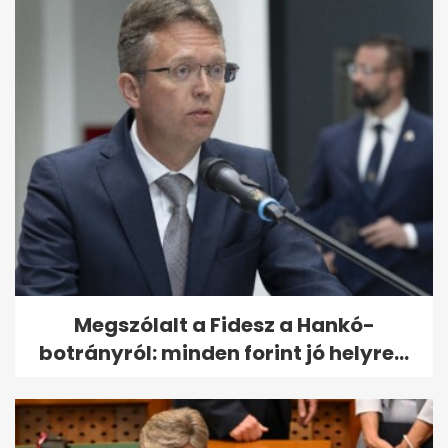
Megszólalt a Fidesz a Hankó-
botrányról: minden forint jó helyre...