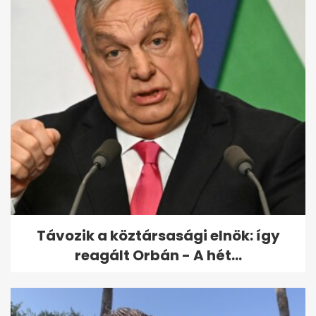
5 rejtett porfogó a lakásban,
ami miatt gyakrabban kell
takarítanod
Távozik a köztársasági elnök: így
reagált Orbán - A hét...