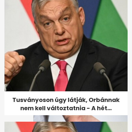
Szombattól olcsóbb lehet a
tankolás: csökken a benzin és
a...
Tusványoson úgy látják, Orbánnak
nem kell változtatnia - A hét...