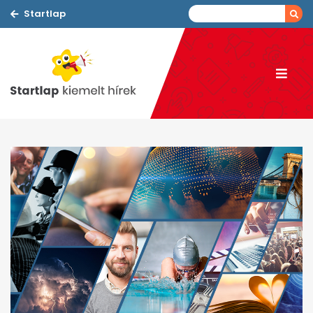
Startlap