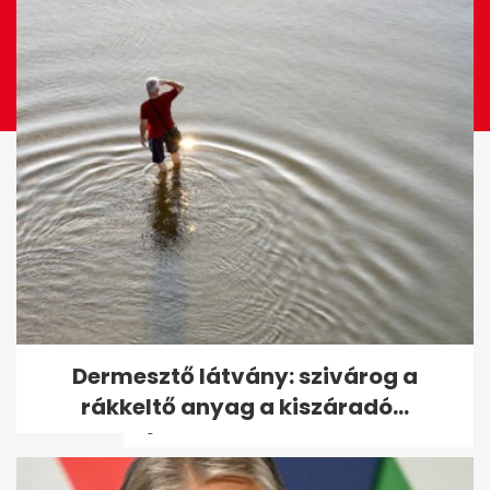
ÉLŐ: Törvényt módosít a
Dermesztő látvány: szivárog a
kormány - kormányzati
rákkeltő anyag a kiszáradó...
tájékoztató...