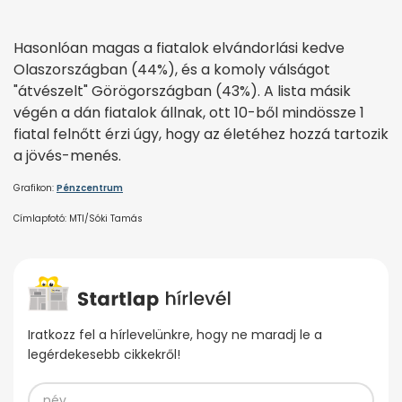
Hasonlóan magas a fiatalok elvándorlási kedve
Olaszországban (44%), és a komoly válságot
"átvészelt" Görögországban (43%). A lista másik
végén a dán fiatalok állnak, ott 10-ből mindössze 1
fiatal felnőtt érzi úgy, hogy az életéhez hozzá tartozik
a jövés-menés.
Grafikon:
Pénzcentrum
Címlapfotó: MTI/Sóki Tamás
Iratkozz fel a hírlevelünkre, hogy ne maradj le a
legérdekesebb cikkekről!