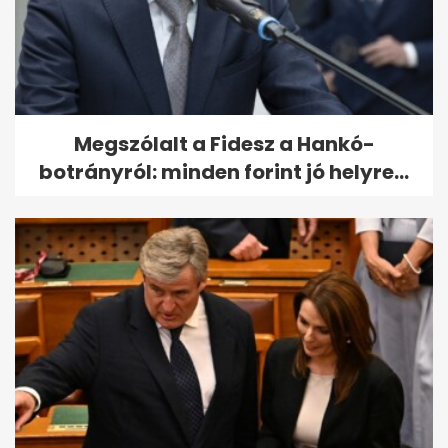
Megszólalt a Fidesz a Hankó-
botrányról: minden forint jó helyre...