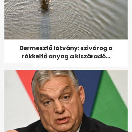
Az UniCredit 3% alá viszi az
Dermesztő látvány: szivárog a
Otthon Start lakáshitel
rákkeltő anyag a kiszáradó...
kamatát