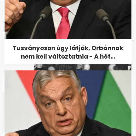
Ezt jelentik a telefon apró
lyukai: a jobb hangzás miatt is
kellenek
Tusványoson úgy látják, Orbánnak
nem kell változtatnia - A hét...