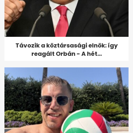
Robert Liston sebész
amputációja, amely állítólag
három...
Távozik a köztársasági elnök: így
reagált Orbán - A hét...