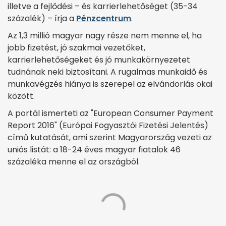
illetve a fejlődési – és karrierlehetőséget (35-34
százalék) – írja a
Pénzcentrum
.
Az 1,3 millió magyar nagy része nem menne el, ha
jobb fizetést, jó szakmai vezetőket,
karrierlehetőségeket és jó munkakörnyezetet
tudnának neki biztosítani. A rugalmas munkaidő és
munkavégzés hiánya is szerepel az elvándorlás okai
között.
A portál ismerteti az "European Consumer Payment
Report 2016" (Európai Fogyasztói Fizetési Jelentés)
című kutatását, ami szerint Magyarország vezeti az
uniós listát: a 18-24 éves magyar fiatalok 46
százaléka menne el az országból.