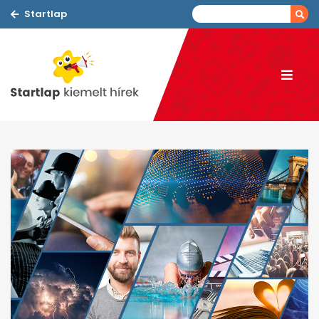
Startlap