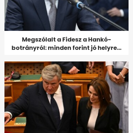
Megszólalt a Fidesz a Hankó-
botrányról: minden forint jó helyre...