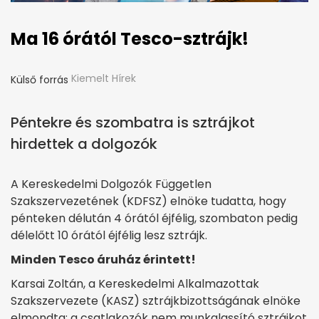
Ma 16 órától Tesco-sztrájk!
Kiemelt Hírek
Külső forrás
Péntekre és szombatra is sztrájkot
hirdettek a dolgozók
A Kereskedelmi Dolgozók Független
Szakszervezetének (KDFSZ) elnöke tudatta, hogy
pénteken délután 4 órától éjfélig, szombaton pedig
délelőtt 10 órától éjfélig lesz sztrájk.
Minden Tesco áruház érintett!
Karsai Zoltán, a Kereskedelmi Alkalmazottak
Szakszervezete (KASZ) sztrájkbizottságának elnöke
elmondta: a csatlakozók nem munkalassító sztrájkot