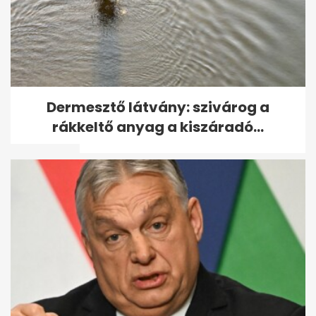
Felmondta a
Dermesztő látvány: szivárog a
Miniszterelnökség a Lounge
rákkeltő anyag a kiszáradó...
Event keretszerződését