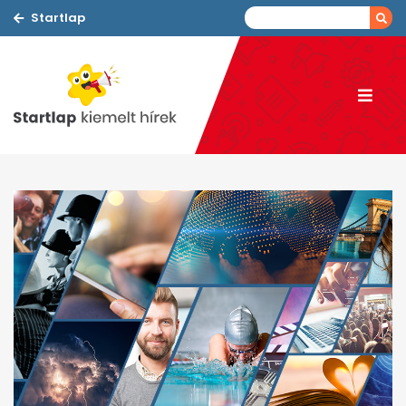
Startlap