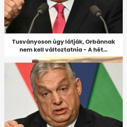
Az első színes magyar filmek:
5 klasszikus, amin
generációk...
Tusványoson úgy látják, Orbánnak
nem kell változtatnia - A hét...