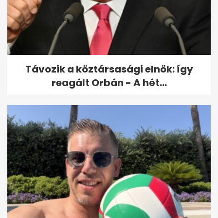
10 második világháborús
játék, ami ma is működik:
hangulat...
Távozik a köztársasági elnök: így
reagált Orbán - A hét...