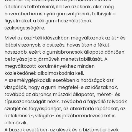
általános feltételeiről, illetve azoknak, akik még
novemberben is nyári gumival járnak, felhívják a
figyelmüket a téli gumi használatának
szükségességére.
Mivel az őszi-téli időszakban megváltoznak az út- és
látási viszonyok, a csúszós, havas úton a fékút
hosszabb, ezért a gumiabroncsok állapota döntően
befolyásolja a járművek menetstabilitását. A
megváltozott körülményekhez minden
közlekedőnek alkalmazkodnia kell.
A személygépkocsik esetében a hatóságok azt
vizsgálják, hogy a gumi megfelel-e az időszaknak,
továbbá az abroncs műszaki állapotát, méret- és
típusazonosságát nézik. Továbbá a fagyálló folyadék
szintjét és fagyáspontját, az ablaktörlő lapátokat, az
ablakmosó-, világító- és jelzőberendezéseket is
ellenőrzik.
A buszok esetében az ülések és a biztonsági övek