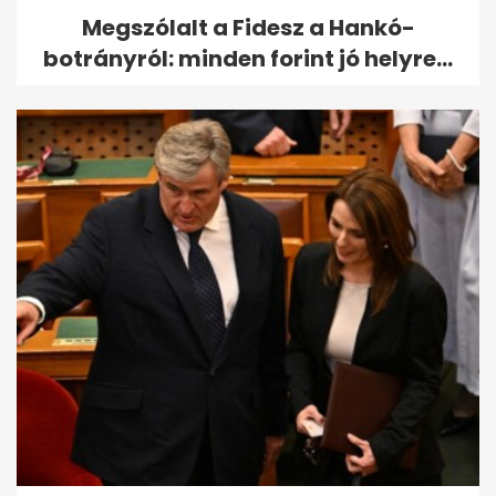
Megszólalt a Fidesz a Hankó-
botrányról: minden forint jó helyre...