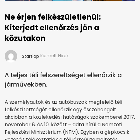
Ne érjen felkészületlenül:
Kiterjedt ellenőrzés jön a
közutakon
Kiemelt Hírek
Startlap
A teljes téli felszereltséget ellenőrzik a
járművekben.
A személyautók és az autóbuszok megfelelő téli
felkészítettségét ellenőrzik egy összehangolt
akcióban a közlekedési hatóságok szakemberei 2017.
november 8. és 10. között – adta hírül a Nemzeti
Fejlesztési Minisztérium (NFM). Egyben a gépkocsik
vezetőit tájékoztatják a téli járműüzemeltetés