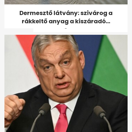
Szentendrén továbbra is
Dermesztő látvány: szivárog a
kritikus a vízhelyzet, a
rákkeltő anyag a kiszáradó...
honvédség...
Robbanóanyaggal felszerelt