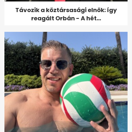
Távozik a köztársasági elnök: így
reagált Orbán - A hét...