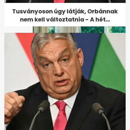
drónt fogtak el a lipcsei
reptéren
Tusványoson úgy látják, Orbánnak
nem kell változtatnia - A hét...
Éva azt hitte, a szerelem már
nem neki való – de egy nyári...