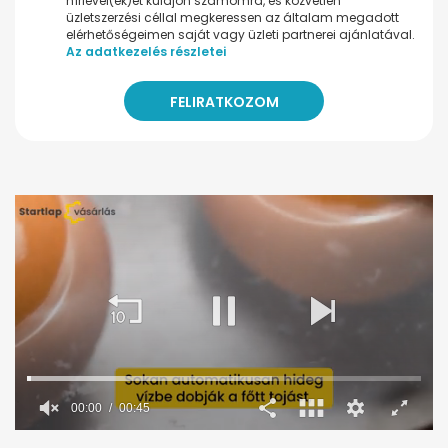
hírlevel(ek)et küldjön számomra, és közvetlen
üzletszerzési céllal megkeressen az általam megadott
elérhetőségeimen saját vagy üzleti partnerei ajánlatával.
Az adatkezelés részletei
00:01
00:45
0