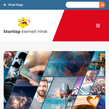
Startlap