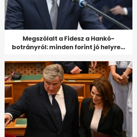
Megszólalt a Fidesz a Hankó-
botrányról: minden forint jó helyre...