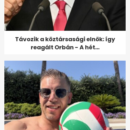
Sárga izzadságfolt a fehér
pólón? Ez az olcsó házi
módszer...
Távozik a köztársasági elnök: így
reagált Orbán - A hét...