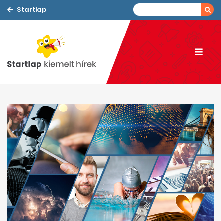
Startlap