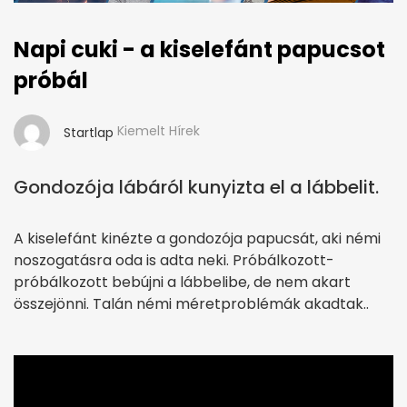
Napi cuki - a kiselefánt papucsot
próbál
Kiemelt Hírek
Startlap
Gondozója lábáról kunyizta el a lábbelit.
A kiselefánt kinézte a gondozója papucsát, aki némi
noszogatásra oda is adta neki. Próbálkozott-
próbálkozott bebújni a lábbelibe, de nem akart
összejönni. Talán némi méretproblémák akadtak..