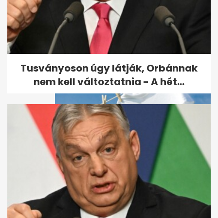
Magyar Péter bizonyítékot
vett elő: Orbánék évek óta
tudtak...
Tusványoson úgy látják, Orbánnak
nem kell változtatnia - A hét...