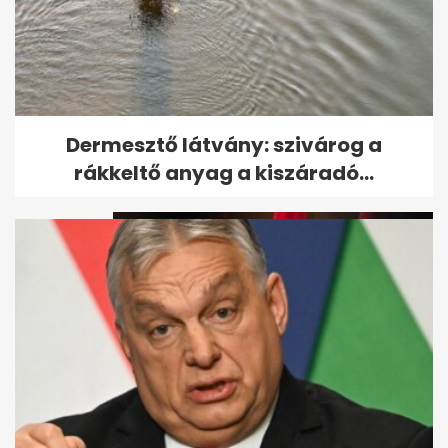
Magyar Péter bejelentette:
Dermesztő látvány: szivárog a
Vége az önkéntes...
rákkeltő anyag a kiszáradó...