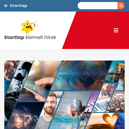
Startlap