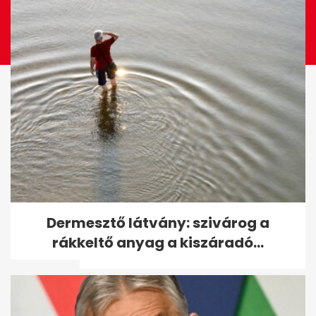
Gyenge a térerő otthon vagy
Dermesztő látvány: szivárog a
munkában? Ezekkel a
rákkeltő anyag a kiszáradó...
trükkökkel...