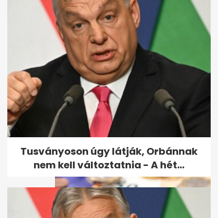
Endrei Judit elárulta, mi segíti
át a nehéz napokon is
Tusványoson úgy látják, Orbánnak
nem kell változtatnia - A hét...