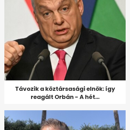
Megvan a kormány terve:
6000 milliárd forint uniós pénz
sorsa
Távozik a köztársasági elnök: így
reagált Orbán - A hét...