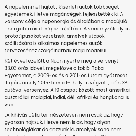
A napelemmel hajtott kísérleti autók többségét
egyetemek, illetve magáncégek fejlesztették ki. A
verseny célja a napenergia és általában a megújuló
energiaforrások népszerűsítése. A versenyzők olyan
prototípusokat vezetnek, amelyek utasok
szállítására is alkalmas napelemes autók
tervezéséhez szolgálhatnak majd modellül.
Két évvel ezelőtt a Nuon nyerte meg a versenyt
33,03 órás idővel, megelőzve a tokiói Tokai
Egyetemet, a 2009-es és a 2011-es futam győztesét.
Japán, amely 2015-ben a 16. helyen végzett, idén 38
autóval versenyez. A 19 csapat között most amerikai,
ausztráliai, malajziai, indiai, dél-afrikai és hongkongi is
van.
„A kihívás célja természetesen nem csak az, hogy
gyorsan hajtsuk, illetve nem is az, hogy olyan
technológiákat dolgozzunk ki, amelyek soha nem