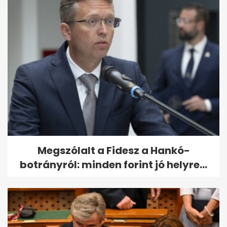
Megszólalt a Fidesz a Hankó-
botrányról: minden forint jó helyre...