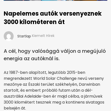
Napelemes autók versenyeznek
3000 kilométeren át
Kiemelt Hírek
Startlap
A cél, hogy valósággá váljon a megújuló
energia az autóknál is.
Az 1987-ben alapított, legutóbb 2015-ben
megrendezett World Solar Challenge nevű verseny
mezőnye az Északi terület székhelyén, Darwinban
startolt, és embert próbáló futam után a dél-
ausztráliai Adelaide-ben ér majd célba, a járművek
3000 kilométert tesznek meg a kontinens sivatagos
belsején át.