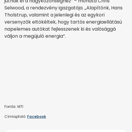
jutnak el a nagyközönséghez” – mondta Chris
Selwood, a rendezvény igazgatója. „Alapítónk, Hans
Tholstrup, valamint a jelenlegi és az egykori
versenyzők eltökéltek, hogy tartós energiaellátású
napelemes autókat fejlesszenek ki és valósággá
váljon a megújuló energia”.
Forrás: MTI
Címlapfotó:
Facebook