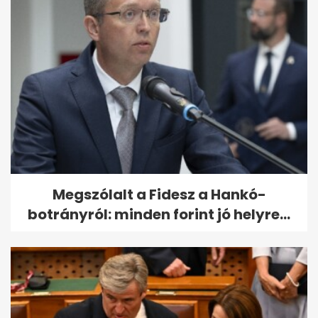
Megszólalt a Fidesz a Hankó-
botrányról: minden forint jó helyre...