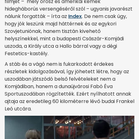
filmjét – mely orosz és amerikai kémek
hidegháborús versengéséről szól – ugyanis javarészt
nálunk forgatták – írta az
Index
. De nem csak úgy,
hogy jók leszünk majd háttérnek és az egykori
Szovjetuniónak, hanem tisztán kivehető
helyszínekkel, mint a budapesti Császár-Komjádi
uszoda, a Király utca a Hallo bárral vagy a dégi
Festetics-kastély.
A stáb és a vágó nem is fukarkodott érdekes
részletek kidolgozásával, így jöhetett létre, hogy az
uszodában játszódó belső felvételeket nem a
Komjádiban, hanem a dunaújvárosi Fabó Éva
Sportuszodában rögzítették. Ezért nyílhatott annak
ajtaja az eredetileg 60 kilométerre lévő budai Frankel
Leó utcára.