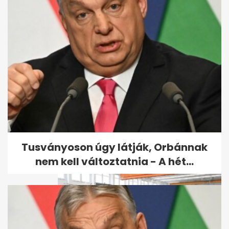
Retró kvíz gyerekkorod
kedvenc meséivel - Ha
meglesz a 6 pont,...
Tusványoson úgy látják, Orbánnak
nem kell változtatnia - A hét...