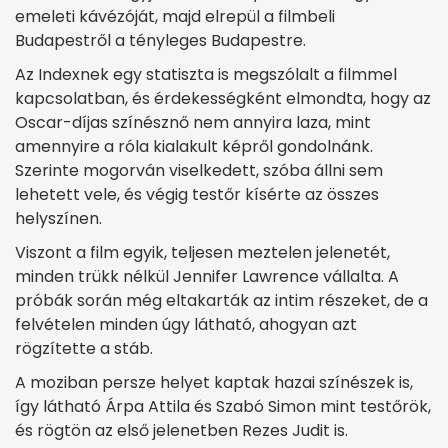
emeleti kávézóját, majd elrepül a filmbeli
Budapestről a tényleges Budapestre.
Az Indexnek egy statiszta is megszólalt a filmmel
kapcsolatban, és érdekességként elmondta, hogy az
Oscar-díjas színésznő nem annyira laza, mint
amennyire a róla kialakult képről gondolnánk.
Szerinte mogorván viselkedett, szóba állni sem
lehetett vele, és végig testőr kísérte az összes
helyszínen.
Viszont a film egyik, teljesen meztelen jelenetét,
minden trükk nélkül Jennifer Lawrence vállalta. A
próbák során még eltakarták az intim részeket, de a
felvételen minden úgy látható, ahogyan azt
rögzítette a stáb.
A moziban persze helyet kaptak hazai színészek is,
így látható Árpa Attila és Szabó Simon mint testőrök,
és rögtön az első jelenetben Rezes Judit is.