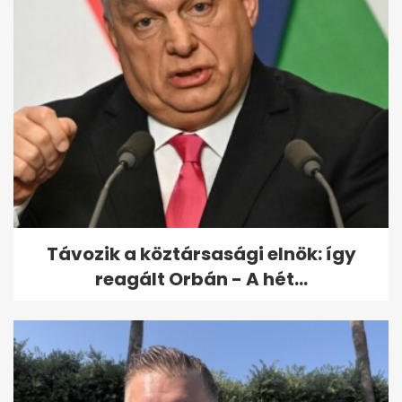
Választás 2026: megjöttek a
18.30 órás adatok - megdőlt
a...
Távozik a köztársasági elnök: így
reagált Orbán - A hét...