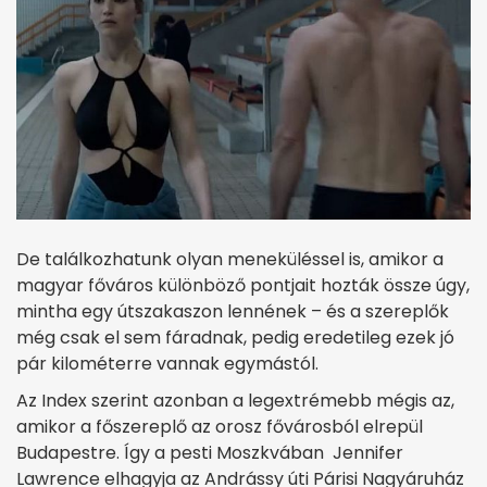
De találkozhatunk olyan meneküléssel is, amikor a
magyar főváros különböző pontjait hozták össze úgy,
mintha egy útszakaszon lennének – és a szereplők
még csak el sem fáradnak, pedig eredetileg ezek jó
pár kilométerre vannak egymástól.
Az Index szerint azonban a legextrémebb mégis az,
amikor a főszereplő az orosz fővárosból elrepül
Budapestre. Így a pesti Moszkvában Jennifer
Lawrence elhagyja az Andrássy úti Párisi Nagyáruház