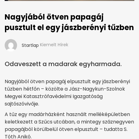
Nagyjából ötven papagáj
pusztult el egy jászberényi tűzben
Kiemelt Hírek
Startlap
Odaveszett a madarak egyharmada.
Nagyjából ötven papagáj elpusztult egy jászberényi
tűzben hétfőn – közölte a Jász-Nagykun-Szolnok
Megyei Katasztrófavédelmi Igazgatóság
sajtószóvivője.
A tűz egy madárházként használt melléképületben
keletkezett a Szűcs utcában, a mintegy száznegyven
papagájból körülbelül ötven elpusztult – tudatta S.
Tóth Anikó.