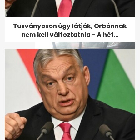
Fotókon a brutális budapesti
tűzeset - kedd éjjel csaptak fel
a...
Tusványoson úgy látják, Orbánnak
nem kell változtatnia - A hét...
Nyolc évvel később kiderült, ki
ölte meg a jánoshalmi...