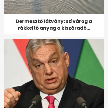
Lángokban áll a
Dermesztő látvány: szivárog a
Miskolctapolcai Barlangfürdő
rákkeltő anyag a kiszáradó...
gyógyászati...