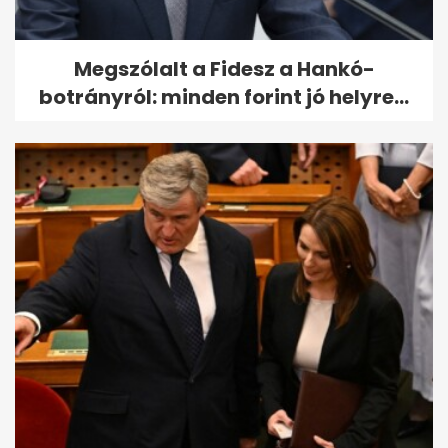
Megszólalt a Fidesz a Hankó-
botrányról: minden forint jó helyre...