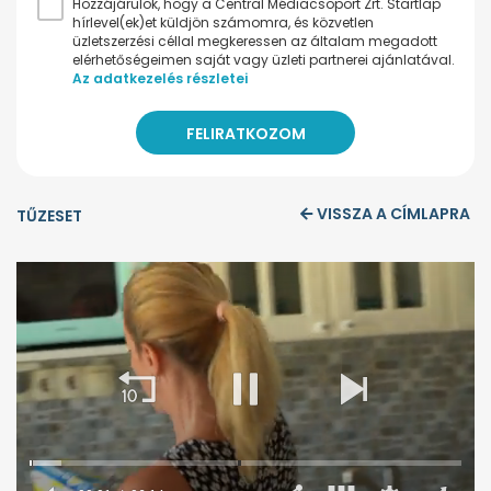
Hozzájárulok, hogy a Central Médiacsoport Zrt. Startlap
hírlevel(ek)et küldjön számomra, és közvetlen
üzletszerzési céllal megkeressen az általam megadott
elérhetőségeimen saját vagy üzleti partnerei ajánlatával.
Az adatkezelés részletei
VISSZA A CÍMLAPRA
TŰZESET