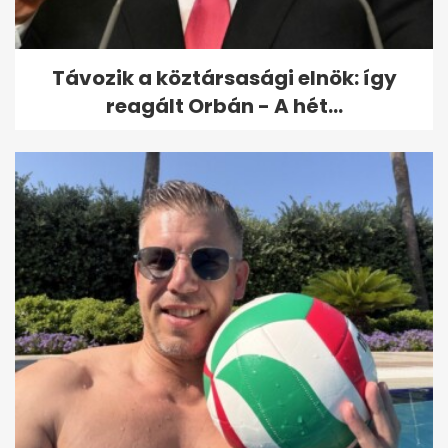
Távozik a köztársasági elnök: így
reagált Orbán - A hét...