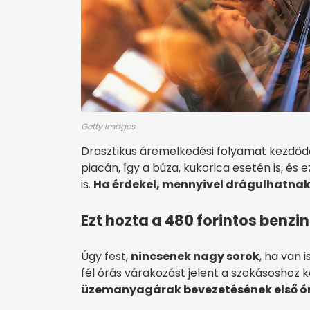
Getty Images
Drasztikus áremelkedési folyamat kezdőd
piacán, így a búza, kukorica esetén is, és
is.
Ha érdekel, mennyivel drágulhatnak
Ezt hozta a 480 forintos benzi
Úgy fest,
nincsenek nagy sorok
, ha van
fél órás várakozást jelent a szokásoshoz 
üzemanyagárak bevezetésének első ór