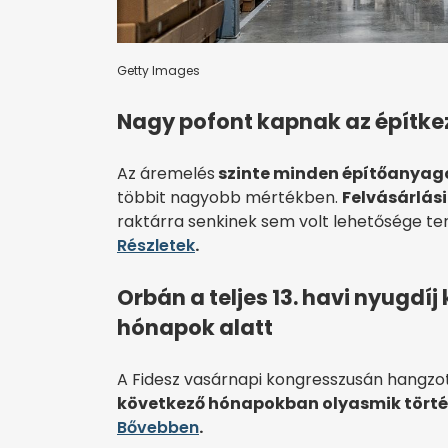
Getty Images
Nagy pofont kapnak az építkez
Az áremelés
szinte minden építőanyago
többit nagyobb mértékben.
Felvásárlás
raktárra senkinek sem volt lehetősége term
Részletek
.
Orbán a teljes 13. havi nyugdíj
hónapok alatt
A Fidesz vasárnapi kongresszusán hangzott
következő hónapokban olyasmik történ
Bővebben
.