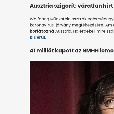
Ausztria szigorít: váratlan hír
Wolfgang Mückstein osztrák egészségügyi
koronavírus-járvány megfékezésére. Ám 
korlátozná
Ausztria. Ha érdekel, mire s
kiderül
.
41 milliót kapott az NMHH lem