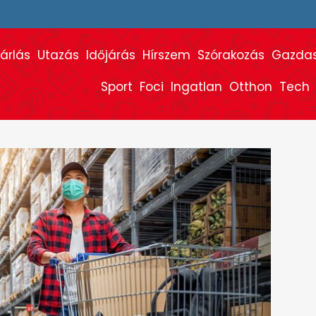
árlás
Utazás
Időjárás
Hírszem
Szórakozás
Gazda
Sport
Foci
Ingatlan
Otthon
Tech