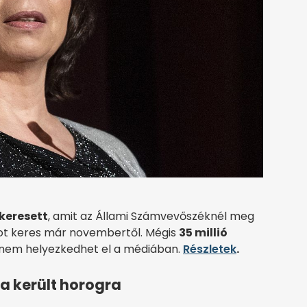
keresett
, amit az Állami Számvevőszéknél meg
ot keres már novembertől. Mégis
35 millió
g nem helyezkedhet el a médiában.
Részletek
.
a került horogra