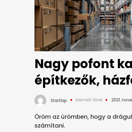
Nagy pofont k
építkezők, házf
Kiemelt Hírek
2021. nove
Startlap
Öröm az ürömben, hogy a drágulás
számítani.