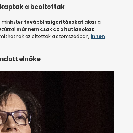
t kaptak a beoltottak
 miniszter
további szigorításokat akar
a
ezúttal
már nem csak az oltatlanokat
zámíthatnak az oltottak a szomszédban,
innen
ondott elnöke