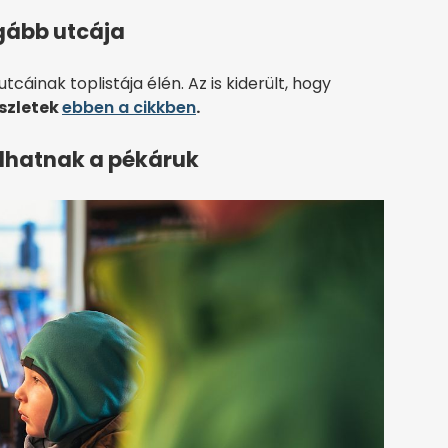
ágább utcája
cáinak toplistája élén. Az is kiderült, hogy
szletek
ebben a cikkben
.
lhatnak a pékáruk