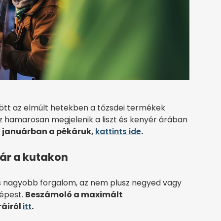
ött az elmúlt hetekben a tőzsdei termékek
 ez hamarosan megjelenik a liszt és kenyér árában
 januárban a pékáruk,
kattints ide
.
nár a kutakon
 is nagyobb forgalom, az nem plusz negyed vagy
képest.
Beszámoló a maximált
áiról
itt
.