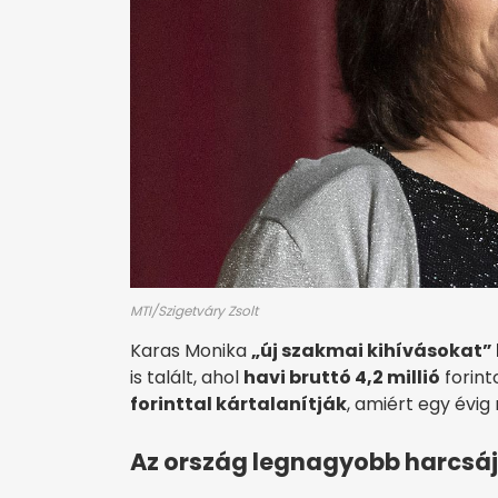
MTI/Szigetváry Zsolt
Karas Monika
„új szakmai kihívásokat” 
is talált, ahol
havi bruttó 4,2 millió
forint
forinttal kártalanítják
, amiért egy évi
Az ország legnagyobb harcsáj