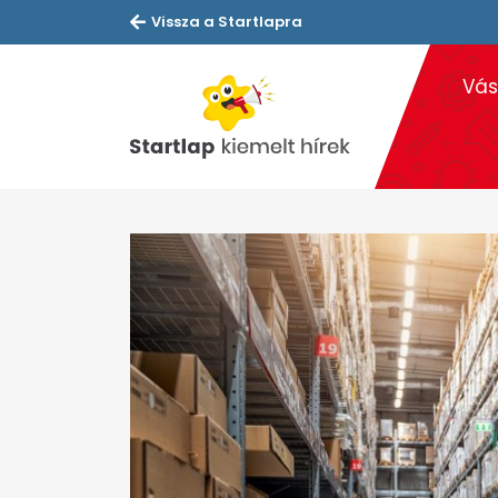
Vissza a Startlapra
Vás