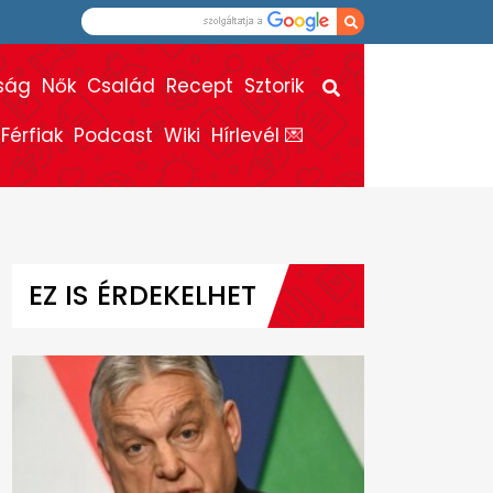
ság
Nők
Család
Recept
Sztorik
Férfiak
Podcast
Wiki
Hírlevél 💌
EZ IS ÉRDEKELHET