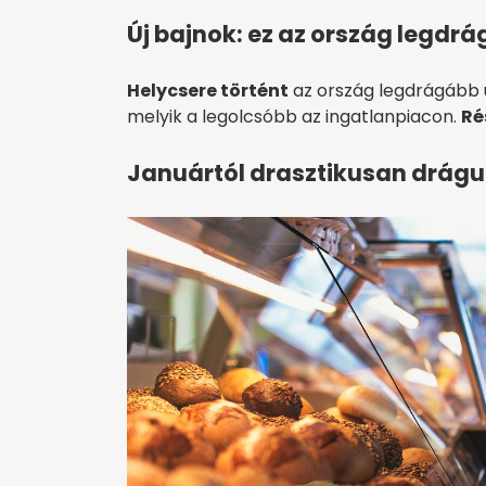
Új bajnok: ez az ország legdr
Helycsere történt
az ország legdrágább ut
melyik a legolcsóbb az ingatlanpiacon.
Ré
Januártól drasztikusan drágu