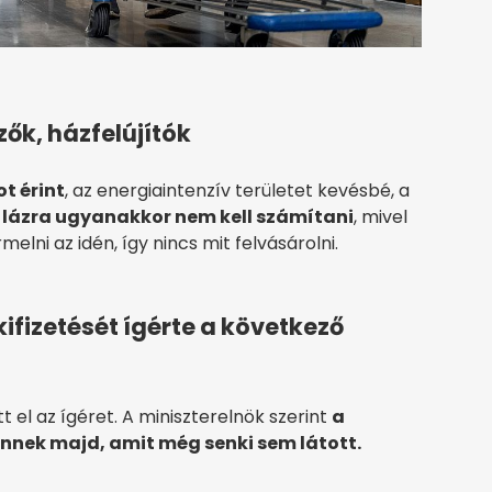
ők, házfelújítók
t érint
, az energiaintenzív területet kevésbé, a
i lázra ugyanakkor nem kell számítani
, mivel
elni az idén, így nincs mit felvásárolni.
 kifizetését ígérte a következő
 el az ígéret. A miniszterelnök szerint
a
nek majd, amit még senki sem látott.