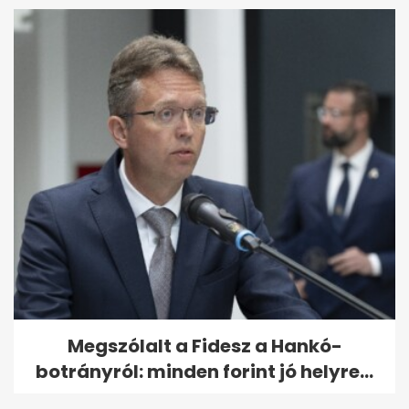
Megszólalt a Fidesz a Hankó-
botrányról: minden forint jó helyre...