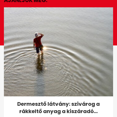
AJÁNLJUK MÉG:
EZ IS ÉRDEKELHET
Kifizettem a teljes vacsorát - a
Dermesztő látvány: szivárog a
születésnapos lány anyukája...
rákkeltő anyag a kiszáradó...