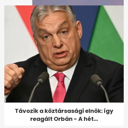
Vulkánkitörés Izlandon: elérte
a láva Grindavíkot
Távozik a köztársasági elnök: így
reagált Orbán - A hét...