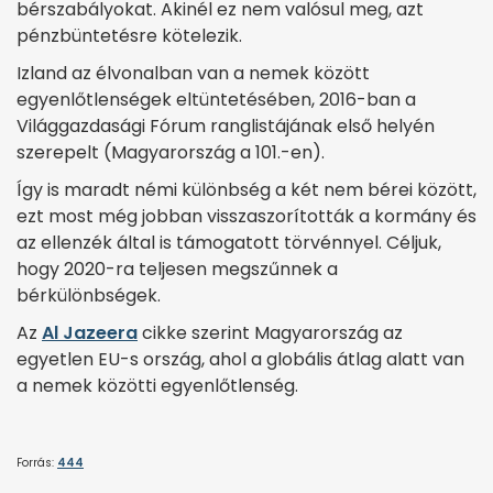
bérszabályokat. Akinél ez nem valósul meg, azt
pénzbüntetésre kötelezik.
Izland az élvonalban van a nemek között
egyenlőtlenségek eltüntetésében, 2016-ban a
Világgazdasági Fórum ranglistájának első helyén
szerepelt (Magyarország a 101.-en).
Így is maradt némi különbség a két nem bérei között,
ezt most még jobban visszaszorították a kormány és
az ellenzék által is támogatott törvénnyel. Céljuk,
hogy 2020-ra teljesen megszűnnek a
bérkülönbségek.
Az
Al Jazeera
cikke szerint Magyarország az
egyetlen EU-s ország, ahol a globális átlag alatt van
a nemek közötti egyenlőtlenség.
Forrás:
444