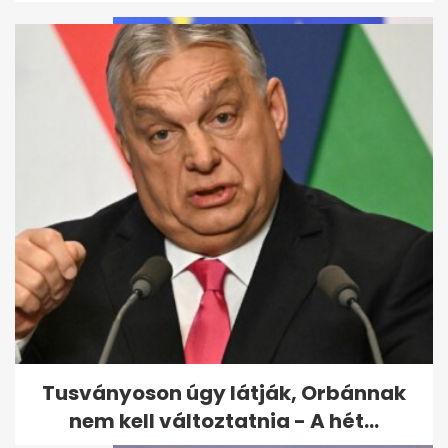
A Tisza Párt a miniszterelnök
fizetését a tanárok béréhez...
Tusványoson úgy látják, Orbánnak
nem kell változtatnia - A hét...