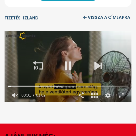
VISSZA A CÍMLAPRA
FIZETÉS
IZLAND
00:02
01:02
0
seconds
of
1
minute,
2
seconds