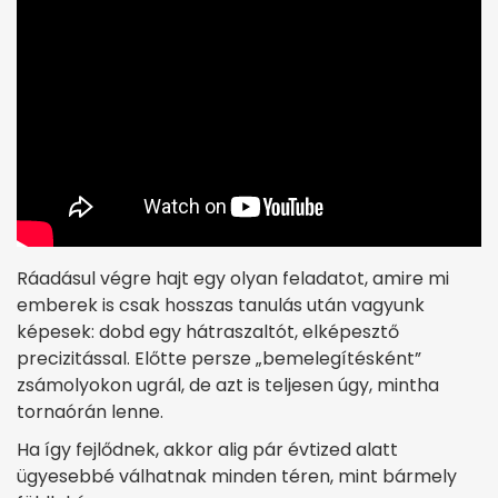
Ráadásul végre hajt egy olyan feladatot, amire mi
emberek is csak hosszas tanulás után vagyunk
képesek: dobd egy hátraszaltót, elképesztő
precizitással. Előtte persze „bemelegítésként”
zsámolyokon ugrál, de azt is teljesen úgy, mintha
tornaórán lenne.
Ha így fejlődnek, akkor alig pár évtized alatt
ügyesebbé válhatnak minden téren, mint bármely