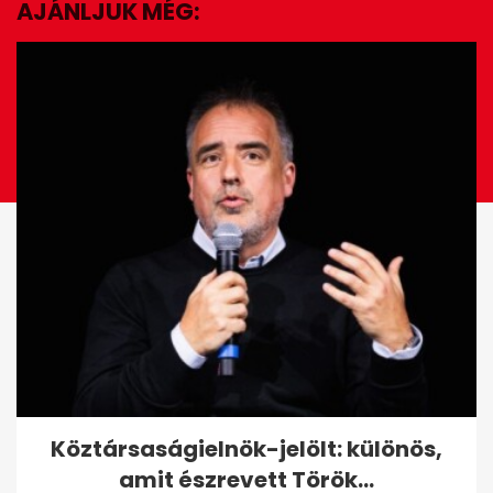
AJÁNLJUK MÉG:
EZ IS ÉRDEKELHET
Duna-vízszint: Nagybajcsnál
Köztársaságielnök-jelölt: különös,
és Budapesten nőtt, Pakson
amit észrevett Török...