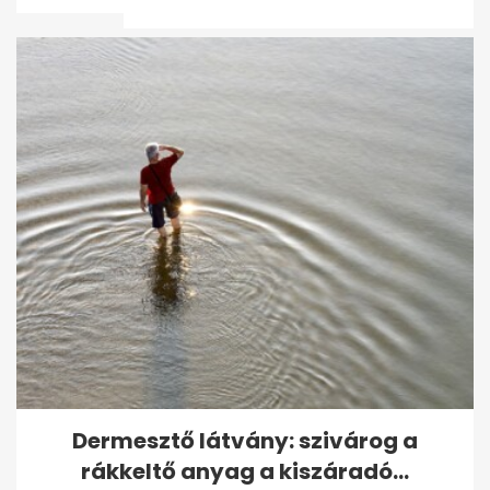
csak...
Kvíz: felismered a
legismertebb magyar úszókat
a párizsi rajt...
Dermesztő látvány: szivárog a
rákkeltő anyag a kiszáradó...