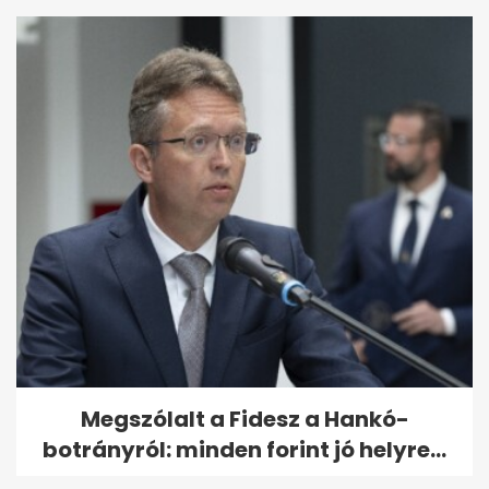
Megszólalt a Fidesz a Hankó-
botrányról: minden forint jó helyre...