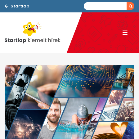
Startlap