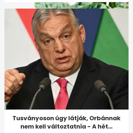
Új szobanövény egyetlen
levélből: így szaporíthatja
egyszerűen
Tusványoson úgy látják, Orbánnak
nem kell változtatnia - A hét...