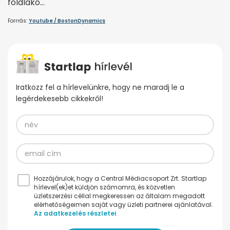
földlakó…
Forrrás:
Youtube / BostonDynamics
Iratkozz fel a hírlevelünkre, hogy ne maradj le a
legérdekesebb cikkekről!
Hozzájárulok, hogy a Central Médiacsoport Zrt. Startlap
hírlevel(ek)et küldjön számomra, és közvetlen
üzletszerzési céllal megkeressen az általam megadott
elérhetőségeimen saját vagy üzleti partnerei ajánlatával.
Az adatkezelés részletei