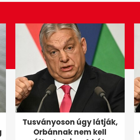
Tusványoson úgy látják,
g
Orbánnak nem kell