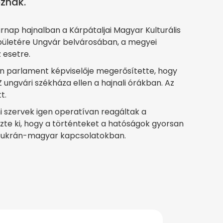
oznak.
nap hajnalban a Kárpátaljai Magyar Kulturális
pületére Ungvár belvárosában, a megyei
 esetre.
rán parlament képviselője megerősítette, hogy
ungvári székháza ellen a hajnali órákban. Az
t.
 szervek igen operatívan reagáltak a
zte ki, hogy a történteket a hatóságok gyorsan
z ukrán-magyar kapcsolatokban.