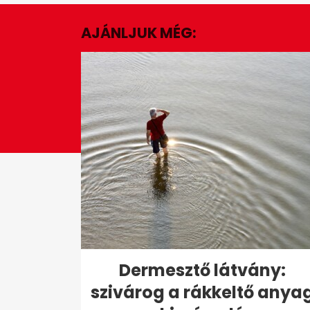
1
minute,
AJÁNLJUK MÉG:
47
seconds
Volume
0%
Dermesztő látvány:
szivárog a rákkeltő anya