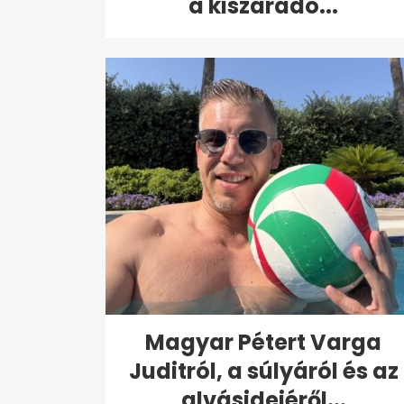
a kiszáradó...
Magyar Pétert Varga
Juditról, a súlyáról és az
alvásidejéről...