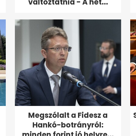
változtatnia - A hét...
Megszólalt a Fidesz a
Hankó-botrányról:
minden forint jó helyre...