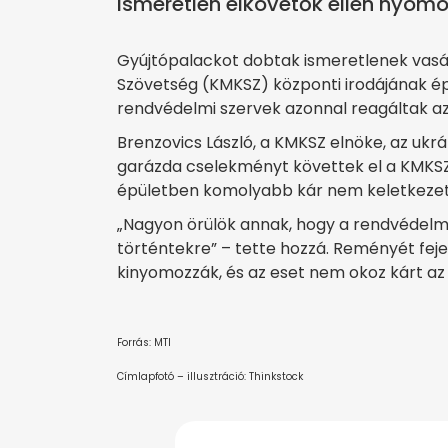
Ismeretlen elkövetők ellen nyom
Gyújtópalackot dobtak ismeretlenek vasár
Szövetség (KMKSZ) központi irodájának é
rendvédelmi szervek azonnal reagáltak az
Brenzovics László, a KMKSZ elnöke, az uk
garázda cselekményt követtek el a KMKSZ 
épületben komolyabb kár nem keletkezet
„Nagyon örülök annak, hogy a rendvédelmi
történtekre” – tette hozzá. Reményét feje
kinyomozzák, és az eset nem okoz kárt a
Forrás: MTI
Címlapfotó – illusztráció: Thinkstock