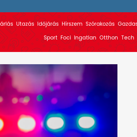
árlás
Utazás
Időjárás
Hírszem
Szórakozás
Gazda
Sport
Foci
Ingatlan
Otthon
Tech