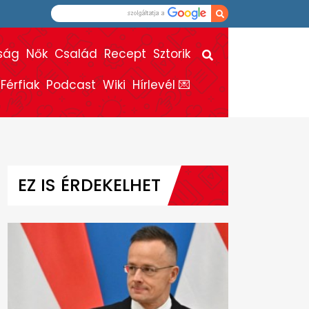
ság
Nők
Család
Recept
Sztorik
Férfiak
Podcast
Wiki
Hírlevél 💌
EZ IS ÉRDEKELHET