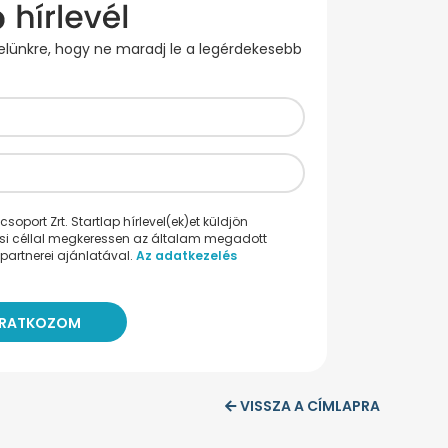
evelünkre, hogy ne maradj le a legérdekesebb
oport Zrt. Startlap hírlevel(ek)et küldjön
ési céllal megkeressen az általam megadott
partnerei ajánlatával.
Az adatkezelés
VISSZA A CÍMLAPRA