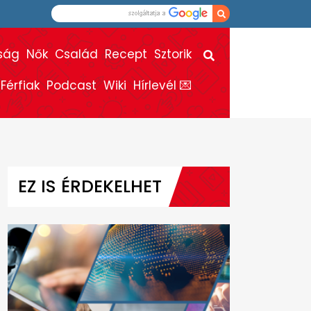
ság
Nők
Család
Recept
Sztorik
Férfiak
Podcast
Wiki
Hírlevél 💌
EZ IS ÉRDEKELHET