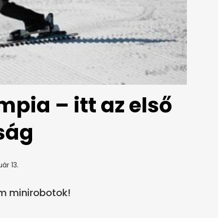
mpia – itt az első
ság
ár 13.
m minirobotok!