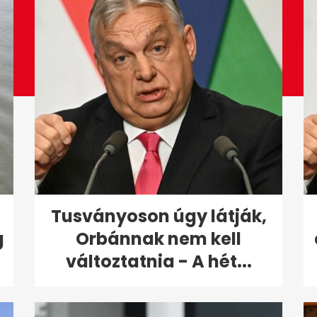
Tusványoson úgy látják,
g
Orbánnak nem kell
változtatnia - A hét...