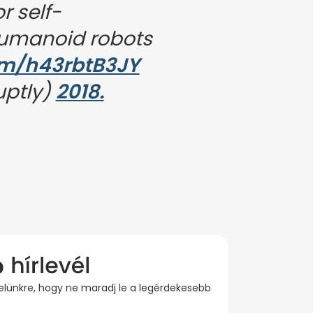
r self-
humanoid robots
com/h43rbtB3JY
uptly)
2018.
evelünkre, hogy ne maradj le a legérdekesebb