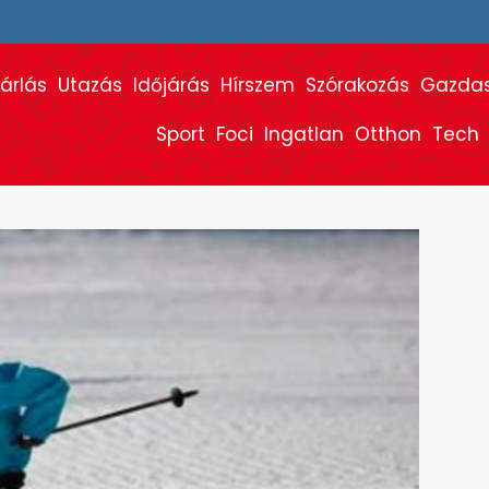
árlás
Utazás
Időjárás
Hírszem
Szórakozás
Gazda
Sport
Foci
Ingatlan
Otthon
Tech