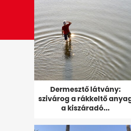
Dermesztő látvány:
szivárog a rákkeltő anya
a kiszáradó...