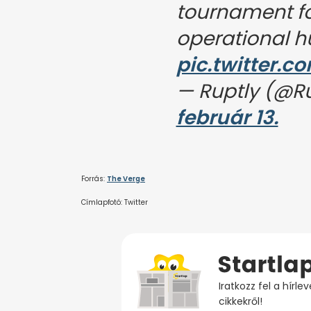
tournament fo
operational 
pic.twitter.
— Ruptly (@R
február 13.
Forrás:
The Verge
Címlapfotó: Twitter
Iratkozz fel a hírl
cikkekről!