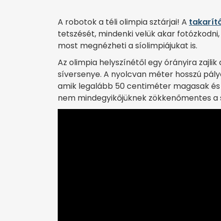
A robotok a téli olimpia sztárjai! A
takarít
tetszését, mindenki velük akar fotózkodni,
most megnézheti a síolimpiájukat is.
Az olimpia helyszínétől egy órányira zajlik
síversenye. A nyolcvan méter hosszú pály
amik legalább 50 centiméter magasak és k
nem mindegyikőjüknek zökkenőmentes a s