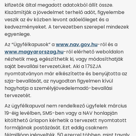
kifizetők által megadott adatokból állít össze.
Kiszámítják a jövedelmet terhelő adót, figyelembe
veszik az év közben levont adóelőleget és a
kedvezményeket. A tervezetben szerepel mindezek
egyenlege.
Az “Ügyfélkapusok” a
www.nav.gov.hu
-ról és a
www.magyarorszag.hu
-ról elérhető weboldalon
nézhetik meg, egészíthetik ki, vagy módosíthatják
saját bevallási tervezetüket. Aki a 17SZJA
nyomtatványon már elkészítette és benyújtotta az
szja-bevallását, az nyugodtan figyelmen kívül
hagyhatja a személyijövedelemadó-bevallási
tervezetét.
Az ügyfélkapuval nem rendelkező ügyfelek március
19-éig levélben, SMS-ben vagy a NAV honlapján
kitölthető űrlapon kérhetik a tervezett nyomtatott
formájának postázását. Ezt eddig csaknem
félmillióan igényelték, 50 ezerrel többen, mint tavaly