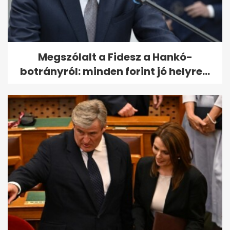
Megszólalt a Fidesz a Hankó-
botrányról: minden forint jó helyre...