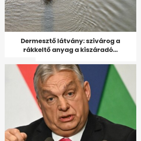
Tömegesen veszítik el a taj-
Dermesztő látvány: szivárog a
számukat a magyarok, sokak
rákkeltő anyag a kiszáradó...
ellen...