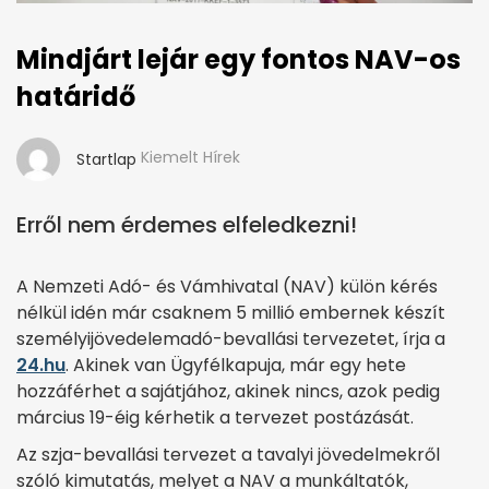
Mindjárt lejár egy fontos NAV-os
határidő
Kiemelt Hírek
Startlap
Erről nem érdemes elfeledkezni!
A Nemzeti Adó- és Vámhivatal (NAV) külön kérés
nélkül idén már csaknem 5 millió embernek készít
személyijövedelemadó-bevallási tervezetet, írja a
24.hu
. Akinek van Ügyfélkapuja, már egy hete
hozzáférhet a sajátjához, akinek nincs, azok pedig
március 19-éig kérhetik a tervezet postázását.
Az szja-bevallási tervezet a tavalyi jövedelmekről
szóló kimutatás, melyet a NAV a munkáltatók,