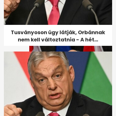
Tömegesen veszítik el a taj-
számukat a magyarok, sokak
ellen...
Tusványoson úgy látják, Orbánnak
nem kell változtatnia - A hét...