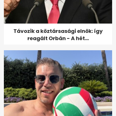
Hat nappal a tanévnyitó előtt
bezáratják Iványi Gáborék...
Távozik a köztársasági elnök: így
reagált Orbán - A hét...