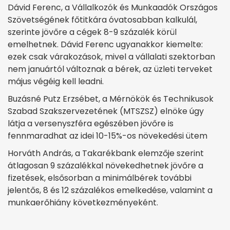
Dávid Ferenc, a Vállalkozók és Munkaadók Országos
Szövetségének főtitkára óvatosabban kalkulál,
szerinte jövőre a cégek 8-9 százalék körül
emelhetnek. Dávid Ferenc ugyanakkor kiemelte:
ezek csak várakozások, mivel a vállalati szektorban
nem januártól változnak a bérek, az üzleti terveket
május végéig kell leadni.
Buzásné Putz Erzsébet, a Mérnökök és Technikusok
Szabad Szakszervezetének (­MTSZSZ) elnöke úgy
látja a versenyszféra egészében jövőre is
fennmaradhat az idei 10-15%-os növekedési ütem
Horváth András, a Takarékbank elemzője szerint
átlagosan 9 százalékkal növekedhetnek jövőre a
fizetések, elsősorban a minimálbérek további
jelentős, 8 és 12 százalékos emelkedése, valamint a
munkaerőhiány következményeként.