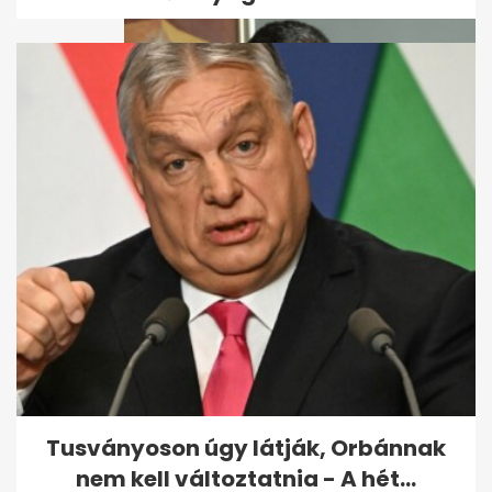
IKOP Plusz: indulhat a Baross
Gábor vasútfejlesztési terv
uniós...
Tusványoson úgy látják, Orbánnak
nem kell változtatnia - A hét...