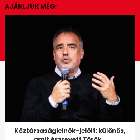
AJÁNLJUK MÉG:
EZ IS ÉRDEKELHET
Károly király elmondta: egy
Köztársaságielnök-jelölt: különös,
lavinánál hajszálon múlt az
amit észrevett Török...