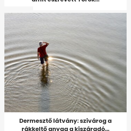
élete
Rövid enyhülés után újra
kánikula jön: akár 38 fok is
lehet
Dermesztő látvány: szivárog a
rákkeltő anyag a kiszáradó...