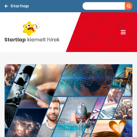
Startlap