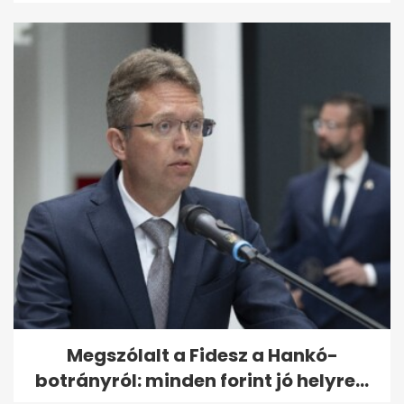
Megszólalt a Fidesz a Hankó-
botrányról: minden forint jó helyre...