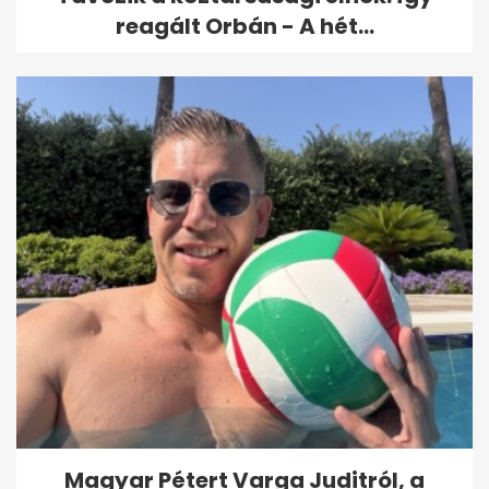
reagált Orbán - A hét...
Magyar Pétert Varga Juditról, a