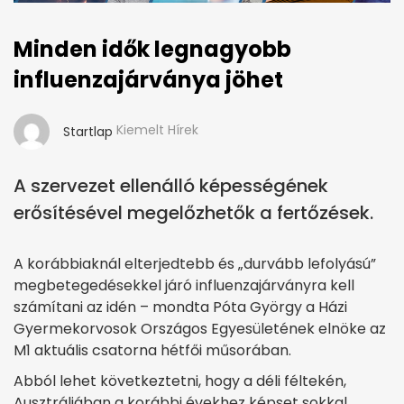
Minden idők legnagyobb
influenzajárványa jöhet
Kiemelt Hírek
Startlap
A szervezet ellenálló képességének
erősítésével megelőzhetők a fertőzések.
A korábbiaknál elterjedtebb és „durvább lefolyású”
megbetegedésekkel járó influenzajárványra kell
számítani az idén – mondta Póta György a Házi
Gyermekorvosok Országos Egyesületének elnöke az
M1 aktuális csatorna hétfői műsorában.
Abból lehet következtetni, hogy a déli féltekén,
Ausztráliában a korábbi évekhez képset sokkal