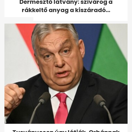
Dermesztő látvány: szivárog a
vett elő: Orbánék évek óta
rákkeltő anyag a kiszáradó...
tudtak...
Sárga izzadságfolt a fehér
pólón? Ez az olcsó házi
módszer...