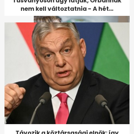
Tusványoson úgy látják, Orbánnak
nem kell változtatnia - A hét...
Citrom a hűtőben: egyszerű
trükk a kellemetlen szagok
ellen
Távozik a köztársasági elnök: így