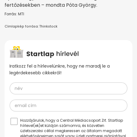
fertőzésekben – mondta Póta György.
Forrás: MTI
Címlapkép forrása: Thinkstock
Iratkozz fel a hírlevelünkre, hogy ne maradj le a
legérdekesebb cikkekről!
Hozzájárulok, hogy a Central Médiacsoport Zrt. Startlap
hírlevel(ek)et küldjön számomra, és közvetlen
üzletszerzési céllal megkeressen az általam megadott
elérhetőségeimen saját vagy üzleti partnerei ajánlatával.