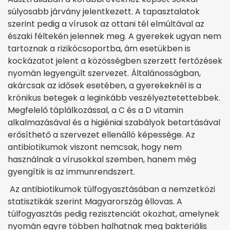
súlyosabb járvány jelentkezett. A tapasztalatok
szerint pedig a vírusok az ottani tél elmúltával az
északi féltekén jelennek meg. A gyerekek ugyan nem
tartoznak a rizikócsoportba, ám esetükben is
kockázatot jelent a közösségben szerzett fertőzések
nyomán legyengült szervezet. Általánosságban,
akárcsak az idősek esetében, a gyerekeknél is a
krónikus betegek a leginkább veszélyeztetettebbek.
Megfelelő táplálkozással, a C és a D vitamin
alkalmazásával és a higiéniai szabályok betartásával
erősíthető a szervezet ellenálló képessége. Az
antibiotikumok viszont nemcsak, hogy nem
használnak a vírusokkal szemben, hanem még
gyengítik is az immunrendszert.
Az antibiotikumok túlfogyasztásában a nemzetközi
statisztikák szerint Magyarország éllovas. A
túlfogyasztás pedig rezisztenciát okozhat, amelynek
nyomán egyre többen halhatnak meg bakteriális