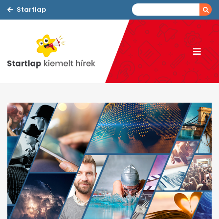
Startlap