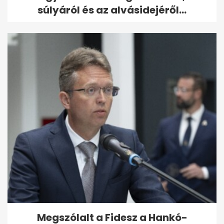
súlyáról és az alvásidejéről...
Megszólalt a Fidesz a Hankó-