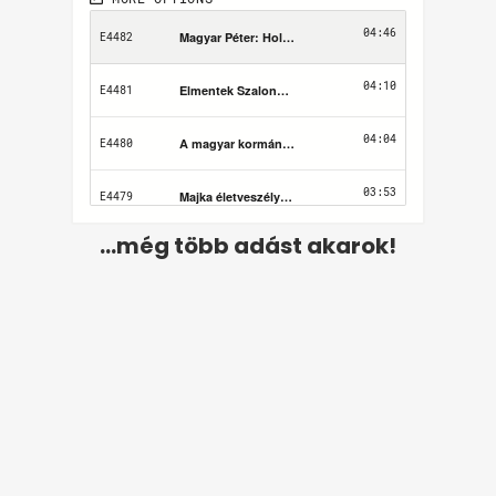
...még több adást akarok!
Felhasználási feltételek
Adatvédelem
Kapcsolat
Impresszum
Médiaajánlat
2026 © Startlap, Minden jog fenntartva