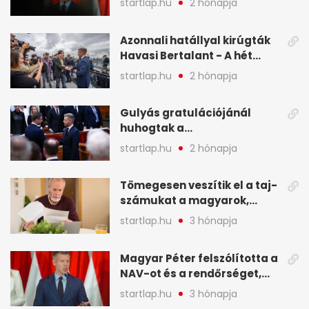
startlap.hu
2 hónapja
képekben
Azonnali hatállyal kirúgták
Havasi Bertalant - A hét
legfontosabb hírei
startlap.hu
2 hónapja
képekben
Gulyás gratulációjánál
huhogtak a
leghangosabban, miután
startlap.hu
2 hónapja
Magyart miniszterelnökké
választották - A hét
Tömegesen veszítik el a taj-
legfontosabb hírei
számukat a magyarok,
képekben
sokak ellen eljárást indít a
startlap.hu
3 hónapja
NAV - A hét hírei képekben
Magyar Péter felszólította a
NAV-ot és a rendőrséget,
tartóztassák le a NER-es
startlap.hu
3 hónapja
oligarchákat - A hét