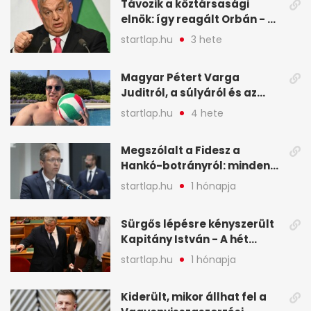
Távozik a köztársasági
elnök: így reagált Orbán - A
hét legfontosabb hírei
startlap.hu
3 hete
képekben
Magyar Pétert Varga
Juditról, a súlyáról és az
alvásidejéről is faggatták a
startlap.hu
4 hete
Redditen, sok kérdésre sírva
röhögős emojival válaszolt -
Megszólalt a Fidesz a
A hét legfontosabb hírei
Hankó-botrányról: minden
képekben
forint jó helyre ment - A hét
startlap.hu
1 hónapja
legfontosabb hírei
képekben
Sürgős lépésre kényszerült
Kapitány István - A hét
legfontosabb hírei
startlap.hu
1 hónapja
képekben
Kiderült, mikor állhat fel a