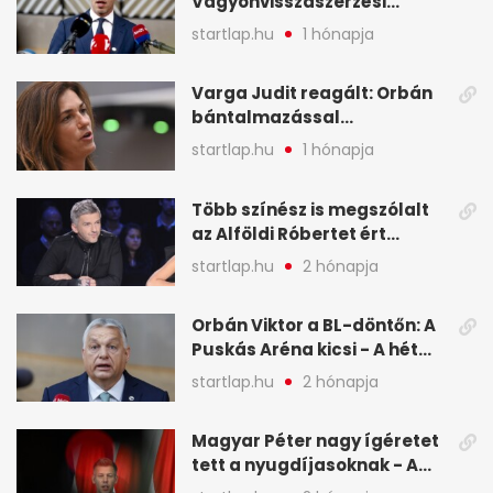
Vagyonvisszaszerzési
Hivatal - A hét legfontosabb
startlap.hu
1 hónapja
hírei képekben
Varga Judit reagált: Orbán
bántalmazással
kapcsolatban emlegette - A
startlap.hu
1 hónapja
hét legfontosabb hírei
képekben
Több színész is megszólalt
az Alföldi Róbertet ért
vádakról - A hét
startlap.hu
2 hónapja
legfontosabb hírei
képekben
Orbán Viktor a BL-döntőn: A
Puskás Aréna kicsi - A hét
legfontosabb hírei képeken
startlap.hu
2 hónapja
Magyar Péter nagy ígéretet
tett a nyugdíjasoknak - A
hét legfontosabb hírei