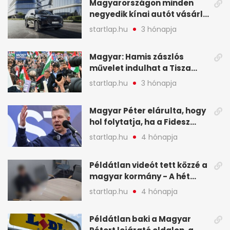
Magyarországon minden
negyedik kínai autót vásárló
a Chery mellett döntött (X)
startlap.hu
3 hónapja
Magyar: Hamis zászlós
művelet indulhat a Tisza
ellen a választás napján - A
startlap.hu
3 hónapja
hét legfontosabb eseményei
képekben
Magyar Péter elárulta, hogy
hol folytatja, ha a Fidesz
nyeri a választást - A hét
startlap.hu
4 hónapja
legfontosabb hírei
képekben
Példátlan videót tett közzé a
magyar kormány - A hét
legfontosabb hírei
startlap.hu
4 hónapja
képekben
Példátlan baki a Magyar