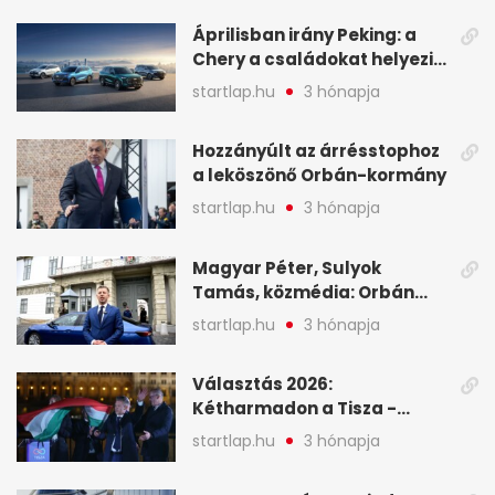
legfontosabb hírei
Áprilisban irány Peking: a
Chery a családokat helyezi
globális mobilitási
startlap.hu
3 hónapja
programja középpontjába
(X)
Hozzányúlt az árrésstophoz
a leköszönő Orbán-kormány
startlap.hu
3 hónapja
Magyar Péter, Sulyok
Tamás, közmédia: Orbán
Viktor április 13. óta hallgat,
startlap.hu
3 hónapja
közben pörögnek az
események – 7+1 pontban
Választás 2026:
Kétharmadon a Tisza -
mutatjuk, hogyan alakulnak
startlap.hu
3 hónapja
a mandátumok