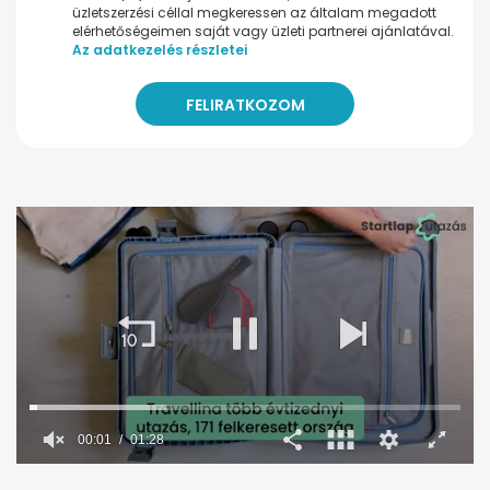
üzletszerzési céllal megkeressen az általam megadott
elérhetőségeimen saját vagy üzleti partnerei ajánlatával.
Az adatkezelés részletei
00:02
01:28
0
seconds