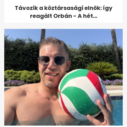
Távozik a köztársasági elnök: így
reagált Orbán - A hét...