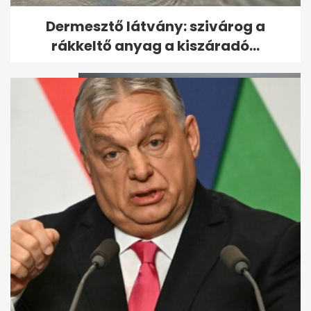
Az olasz futball válsága:
Dermesztő látvány: szivárog a
Guardiola sokkolta, Mancini...
rákkeltő anyag a kiszáradó...
Magyar Péter bejelentette:
Vége az önkéntes...