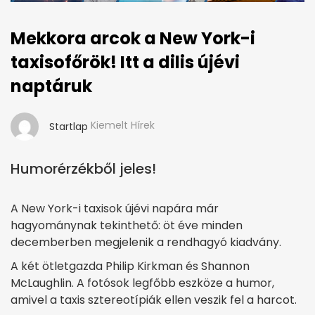
Mekkora arcok a New York-i
taxisofőrök! Itt a dilis újévi
naptáruk
Kiemelt Hírek
Startlap
Humorérzékből jeles!
A New York-i taxisok újévi napára már
hagyománynak tekinthető: öt éve minden
decemberben megjelenik a rendhagyó kiadvány.
A két ötletgazda Philip Kirkman és Shannon
McLaughlin. A fotósok legfőbb eszköze a humor,
amivel a taxis sztereotípiák ellen veszik fel a harcot.