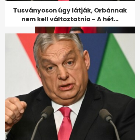
Tusványoson úgy látják, Orbánnak
nem kell változtatnia - A hét...
Magyar Péter bizonyítékot
vett elő: Orbánék évek óta
tudtak...