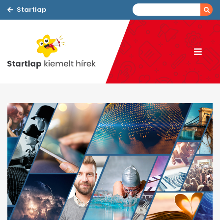
Startlap