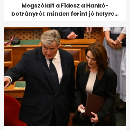
Megszólalt a Fidesz a Hankó-
botrányról: minden forint jó helyre...