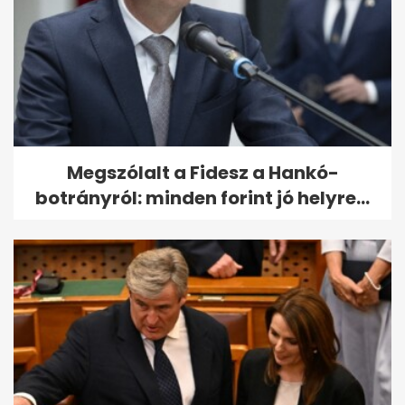
Megszólalt a Fidesz a Hankó-
botrányról: minden forint jó helyre...