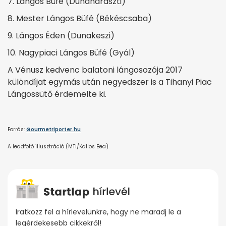
7. Lángos Büfé (Dunaharaszti)
8. Mester Lángos Büfé (Békéscsaba)
9. Lángos Éden (Dunakeszi)
10. Nagypiaci Lángos Büfé (Gyál)
A Vénusz kedvenc balatoni lángosozója 2017
különdíjat egymás után negyedszer is a Tihanyi Piac
Lángossütő érdemelte ki.
Forrás:
Gourmetriporter.hu
A leadfotó illusztráció (MTI/Kallos Bea)
Iratkozz fel a hírlevelünkre, hogy ne maradj le a
legérdekesebb cikkekről!