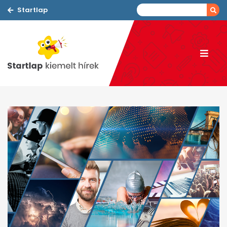
Startlap