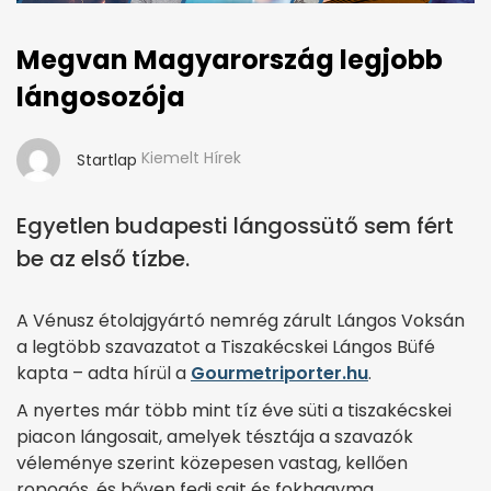
Megvan Magyarország legjobb
lángosozója
Kiemelt Hírek
Startlap
Egyetlen budapesti lángossütő sem fért
be az első tízbe.
A Vénusz étolajgyártó nemrég zárult Lángos Voksán
a legtöbb szavazatot a Tiszakécskei Lángos Büfé
kapta – adta hírül a
Gourmetriporter.hu
.
A nyertes már több mint tíz éve süti a tiszakécskei
piacon lángosait, amelyek tésztája a szavazók
véleménye szerint közepesen vastag, kellően
ropogós, és bőven fedi sajt és fokhagyma.