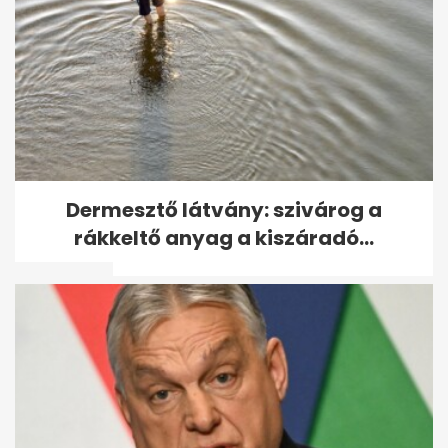
10 hétköznapi technológia,
Dermesztő látvány: szivárog a
amely katonai fejlesztésként
rákkeltő anyag a kiszáradó...
indult