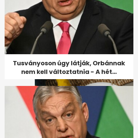
Anyám 5 hétig a húgom
gyerekeire vigyáz, az
enyémekre alig pár...
Tusványoson úgy látják, Orbánnak
nem kell változtatnia - A hét...