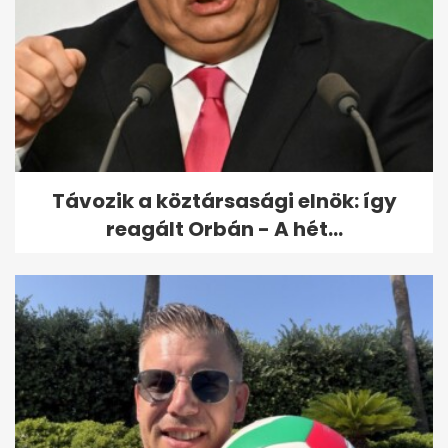
Miért ront a nedves portörlés?
Pár nap múlva újra szürke
lesz...
Távozik a köztársasági elnök: így
reagált Orbán - A hét...