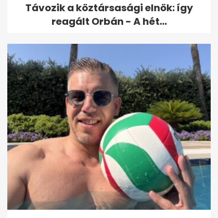
Távozik a köztársasági elnök: így
reagált Orbán - A hét...