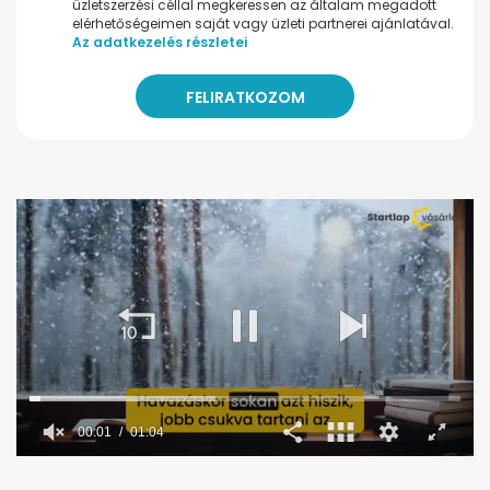
üzletszerzési céllal megkeressen az általam megadott
elérhetőségeimen saját vagy üzleti partnerei ajánlatával.
Az adatkezelés részletei
00:02
01:04
0
seconds