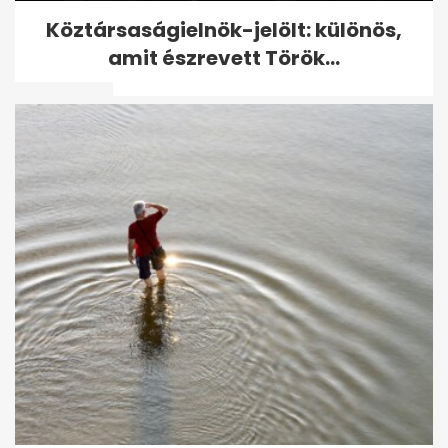
Köztársaságielnök-jelölt:
Köztársaságielnök-jelölt: különös,
különös, amit észrevett
amit észrevett Török...
Török...
Kiszivárgott felvétel: Kubatov
elmondta mire ment el a