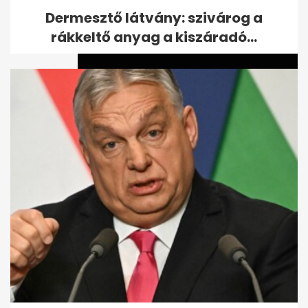
Fradiváros...
Dermesztő látvány: szivárog a
rákkeltő anyag a kiszáradó...
Köztársaságielnök-jelölt:
különös, amit észrevett
Török...