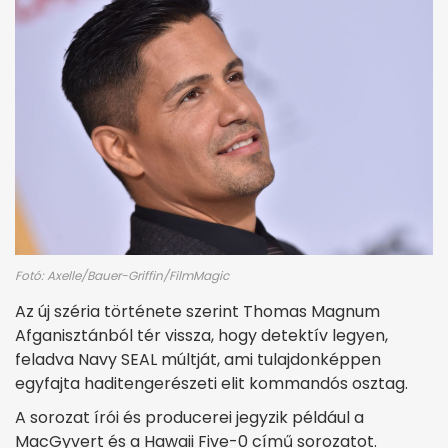
Fotó: Axelle/Bauer-Griffin/FilmMagic
Az új széria története szerint Thomas Magnum
Afganisztánból tér vissza, hogy detektív legyen,
feladva Navy SEAL múltját, ami tulajdonképpen
egyfajta haditengerészeti elit kommandós osztag.
A sorozat írói és producerei jegyzik például a
MacGyvert és a Hawaii Five-0 című sorozatot.