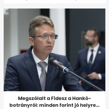
Megszólalt a Fidesz a Hankó-
botrányról: minden forint jó helyre...