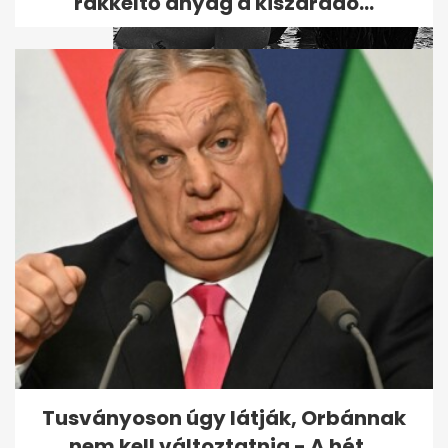
rákkeltő anyag a kiszáradó...
Tudja, mit csinált ma Vajna
Tímea?
Tusványoson úgy látják, Orbánnak
nem kell változtatnia - A hét...