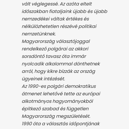
vált véglegessé. Az azóta eltelt
időszakban fiataljaink újabb és újabb
nemzedékei váltak értékes és
nélkülözhetetlen részévé politikai
nemzetünknek.
Magyarország választójoggal
rendelkező polgárai az akkori
sorsdöntő tavasz óta immár
nyolcadik alkalommal dönthetnek
arról, hogy kikre bízzák az ország
ügyeinek intézését.
Az 1990-es polgári demokratikus
átmenet lehetővé tette az európai
alkotmányos hagyományokból
építkező szabad és független
Magyarország megszületését.
1990 óta a választás időpontjának