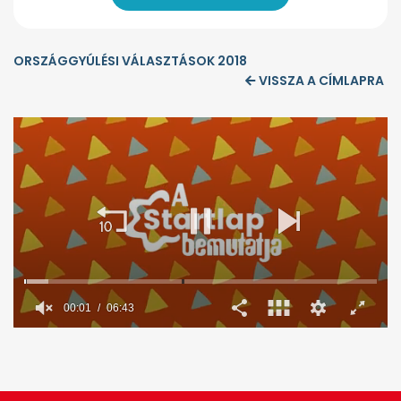
ORSZÁGGYÚLÉSI VÁLASZTÁSOK 2018
VISSZA A CÍMLAPRA
00:02
06:43
0
seconds
of
6
minutes,