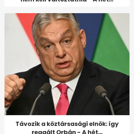
Távozik a köztársasági elnök: így
reagált Orbán - A hét...