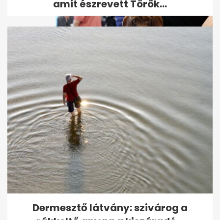
amit észrevett Török...
Elismerték, hogy egy helyen
biztosan törvénytelen volt a...
Dermesztő látvány: szivárog a