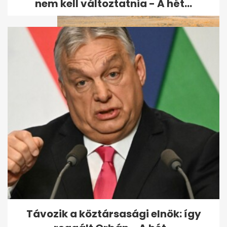
nem kell változtatnia - A hét...
Több mint 25 ezer halottat
hagytak a hőhullámok
Európában, és...
Távozik a köztársasági elnök: így