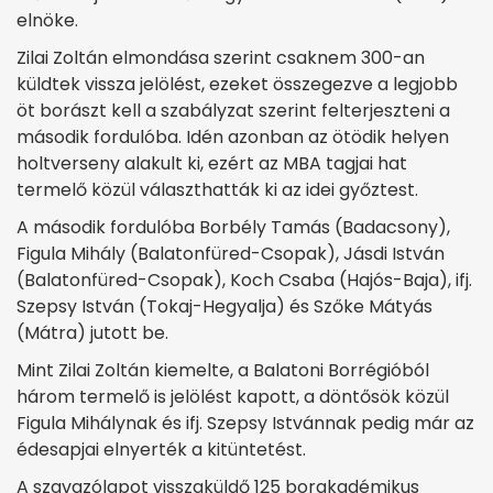
elnöke.
Zilai Zoltán elmondása szerint csaknem 300-an
küldtek vissza jelölést, ezeket összegezve a legjobb
öt borászt kell a szabályzat szerint felterjeszteni a
második fordulóba. Idén azonban az ötödik helyen
holtverseny alakult ki, ezért az MBA tagjai hat
termelő közül választhatták ki az idei győztest.
A második fordulóba Borbély Tamás (Badacsony),
Figula Mihály (Balatonfüred-Csopak), Jásdi István
(Balatonfüred-Csopak), Koch Csaba (Hajós-Baja), ifj.
Szepsy István (Tokaj-Hegyalja) és Szőke Mátyás
(Mátra) jutott be.
Mint Zilai Zoltán kiemelte, a Balatoni Borrégióból
három termelő is jelölést kapott, a döntősök közül
Figula Mihálynak és ifj. Szepsy Istvánnak pedig már az
édesapjai elnyerték a kitüntetést.
A szavazólapot visszaküldő 125 borakadémikus