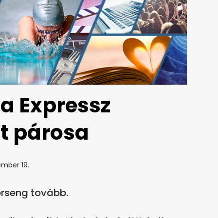
a Expressz
t párosa
ember 19.
erseng tovább.