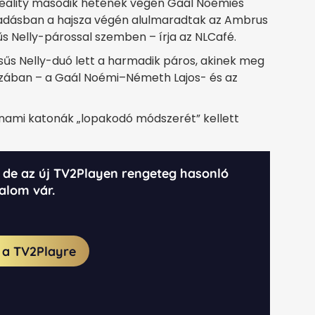
reality második hetének végén Gaál Noémiés
i adásban a hajsza végén alulmaradtak az Ambrus
sűs Nelly-párossal szemben – írja az NLCafé.
sűs Nelly-duó lett a harmadik páros, akinek meg
ajszában – a Gaál Noémi–Németh Lajos- és az
etnami katonák „lopakodó módszerét” kellett