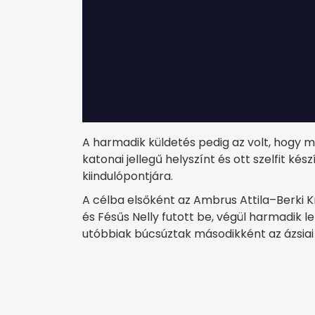
A harmadik küldetés pedig az volt, hogy 
katonai jellegű helyszínt és ott szelfit ké
kiindulópontjára.
A célba elsőként az Ambrus Attila–Berki K
és Fésűs Nelly futott be, végül harmadik 
utóbbiak búcsúztak másodikként az ázsiai 