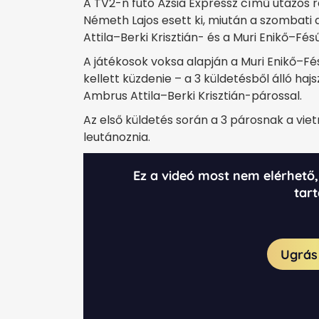
A TV2-n futó Ázsia Expressz című utazós 
Németh Lajos esett ki, miután a szombat
Attila–Berki Krisztián- és a Muri Enikő–Fé
A játékosok voksa alapján a Muri Enikő–Fé
kellett küzdenie – a 3 küldetésből álló h
Ambrus Attila–Berki Krisztián-párossal.
Az első küldetés során a 3 párosnak a vi
leutánoznia.