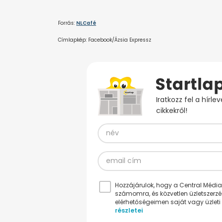
Forrás:
NLCafé
Címlapkép: Facebook/Ázsia Expressz
Iratkozz fel a hírl
cikkekről!
Hozzájárulok, hogy a Central Médiacs
számomra, és közvetlen üzletszerz
elérhetőségeimen saját vagy üzleti 
részletei