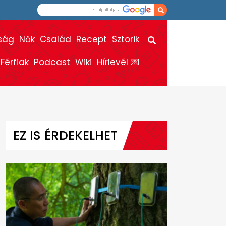
ság
Nők
Család
Recept
Sztorik
Férfiak
Podcast
Wiki
Hírlevél 💌
EZ IS ÉRDEKELHET