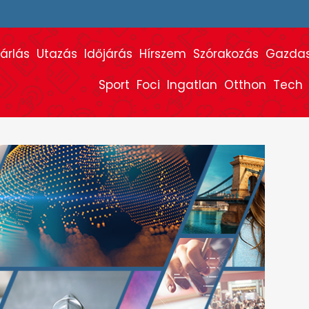
árlás
Utazás
Időjárás
Hírszem
Szórakozás
Gazda
Sport
Foci
Ingatlan
Otthon
Tech