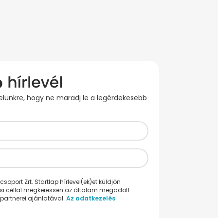
evelünkre, hogy ne maradj le a legérdekesebb
oport Zrt. Startlap hírlevel(ek)et küldjön
ési céllal megkeressen az általam megadott
partnerei ajánlatával.
Az adatkezelés