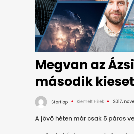
Megvan az Ázsi
második kieset
Kiemelt Hírek
2017. nov
Startlap
A jövő héten már csak 5 páros v