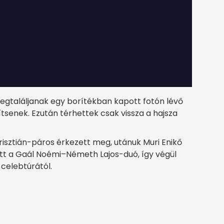
megtaláljanak egy borítékban kapott fotón lévő
szítsenek. Ezután térhettek csak vissza a hajsza
risztián-páros érkezett meg, utánuk Muri Enikő
lett a Gaál Noémi–Németh Lajos-duó, így végül
celebtúrától.