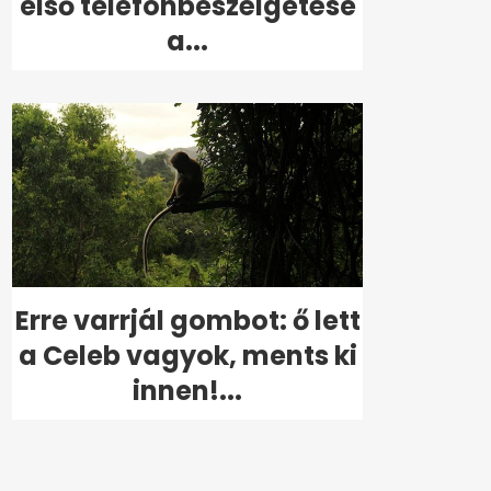
első telefonbeszélgetése
a...
Erre varrjál gombot: ő lett
a Celeb vagyok, ments ki
innen!...