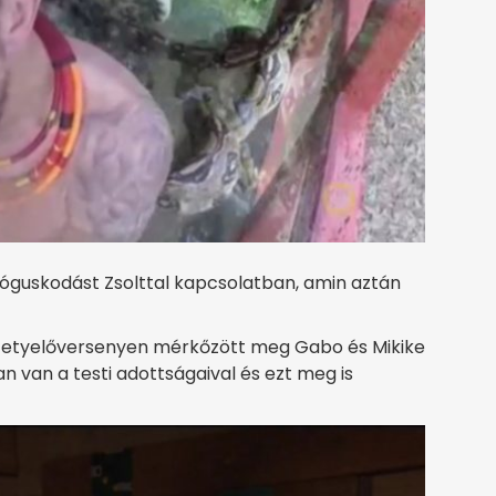
lóguskodást Zsolttal kapcsolatban, amin aztán
efetyelőversenyen mérkőzött meg Gabo és Mikike
an van a testi adottságaival és ezt meg is