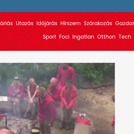
árlás
Utazás
Időjárás
Hírszem
Szórakozás
Gazda
Sport
Foci
Ingatlan
Otthon
Tech