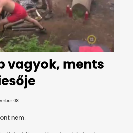
b vagyok, ments
iesője
ember 08.
pont nem.