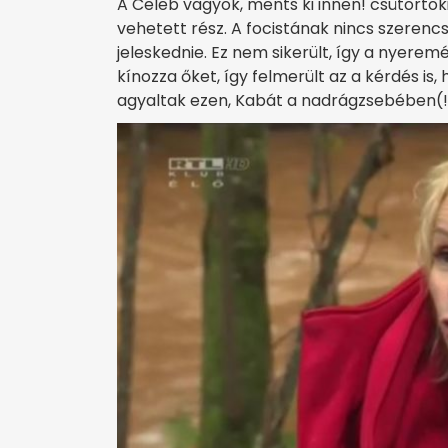
A Celeb vagyok, ments ki innen! csütörtö
vehetett rész. A focistának nincs szerenc
jeleskednie. Ez nem sikerült, így a nyere
kínozza őket, így felmerült az a kérdés i
agyaltak ezen, Kabát a nadrágzsebében(!) 