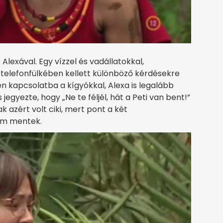
lexával. Egy vízzel és vadállatokkal,
telefonfülkében kellett különböző kérdésekre
en kapcsolatba a kígyókkal, Alexa is legalább
jegyezte, hogy „Ne te féljél, hát a Peti van bent!”
k azért volt ciki, mert pont a két
em mentek.