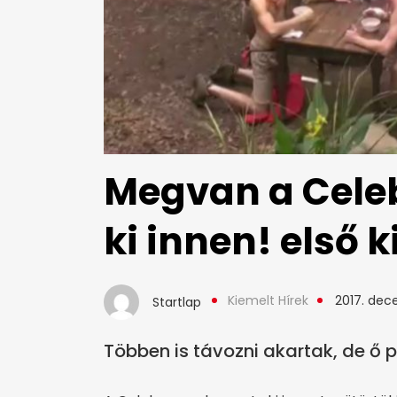
Megvan a Cele
ki innen! első k
Kiemelt Hírek
2017. dec
Startlap
Többen is távozni akartak, de ő 