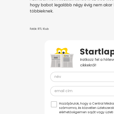
hogy babot legalább négy évig nem akar l
többieknek.
Fotók: RTL Klub
Iratkozz fel a hírl
cikkekről!
Hozzájárulok, hogy a Central Médiacs
számomra, és közvetlen üzletszerz
elérhetőségeimen saját vagy üzleti 