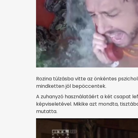
Rozina túlzásba vitte az önkéntes pszicho
mindketten jól bepöccentek.
A zuhanyzó használatáért a két csapat l
képviseletével. Mikike azt mondta, tisztáb
mutatta.