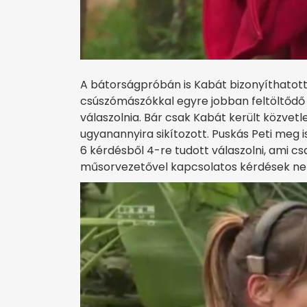
A bátorságpróbán is Kabát bizonyíthatott A
csúszómászókkal egyre jobban feltöltődő 
válaszolnia. Bár csak Kabát került közvetl
ugyanannyira sikítozott. Puskás Peti meg is 
6 kérdésből 4-re tudott válaszolni, ami csa
műsorvezetővel kapcsolatos kérdések n