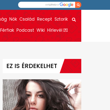
ság
Nők
Család
Recept
Sztorik
Férfiak
Podcast
Wiki
Hírlevél 💌
EZ IS ÉRDEKELHET