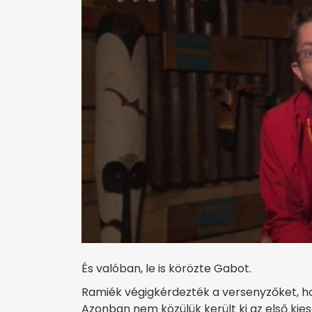
És valóban, le is körözte Gabot.
Ramiék végigkérdezték a versenyzőket, ho
Azonban nem közülük került ki az első kies