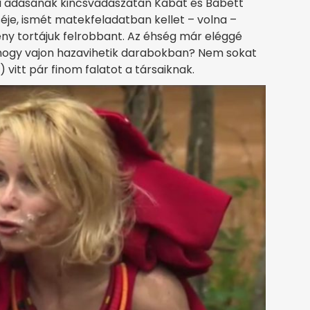
ki adásának kincsvadászatán Kabát és Babett
séje, ismét matekfeladatban kellet – volna –
mény tortájuk felrobbant. Az éhség már eléggé
s, hogy vajon hazavihetik darabokban? Nem sokat
vitt pár finom falatot a társaiknak.