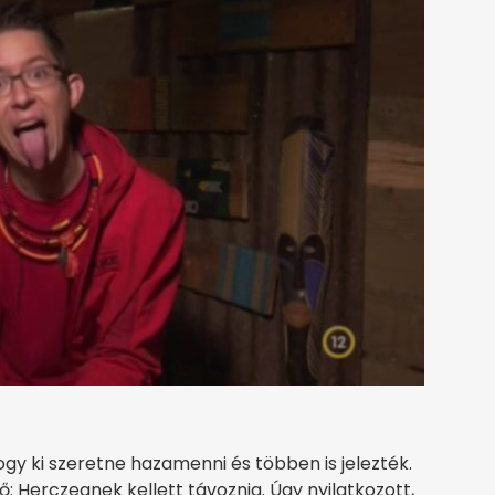
gy ki szeretne hazamenni és többen is jelezték.
ő: Herczegnek kellett távoznia. Úgy nyilatkozott,