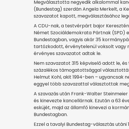
Megválasztotta negyedik alkalommal kan
(Bundestag) szerdán Angela Merkelt, a 
szavazatot kapott, megválasztásához lega
A CDU-nak, a testvérpárt bajor Keresztény
Német Szociáldemokrata Pártnak (SPD) egy
Bundestagban, vagyis akár 35 kormánypárti
tartózkodott, érvénytelenül voksolt vagy 
érvényes szavazatot adtak le.
Nem szavazatot 315 képviselő adott le, és 
százalékos támogatottsággal választották
Helmut Kohl, akit 1994-ben – ugyancsak 
eggyel több szavazattal választottak me
A szavazás után Frank-Walter Steinmeier 
és kinevezte kancellárnak. Ezután a 63 éve
esküjét, majd az államfő kinevezi a kormány
Bundestagban.
Ezzel a tavalyi Bundestag-választás utáni