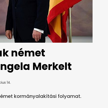
ák német
ngela Merkelt
ius 14.
német kormányalakítási folyamat.