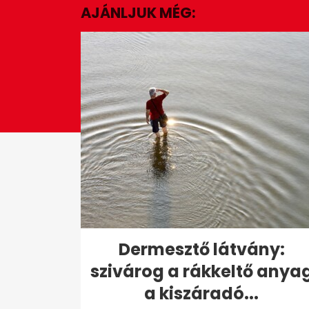
AJÁNLJUK MÉG:
39
seconds
Volume
0%
Dermesztő látvány:
szivárog a rákkeltő anya
a kiszáradó...