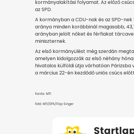
kormányalakítási folyamat. Az előző csúcs
az SPD.
A kormányban a CDU-nak és az SPD-nek ha
aránya minden korábbinál magasabb, 43,75
arányban jelölt nőket és férfiakat tárcavez
miniszternek.
Az első kormányülést még szerdán megtart
amelyen kidolgozzák az első néhány hónap
hivatalos külföldi útja várhatóan Párizs
a március 22-én kezdődő uniós csúcs előtt
Forrás: MTI
Fotó: MTI/EPA/Filip Singer