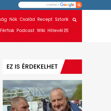
ság
Nők
Család
Recept
Sztorik
Férfiak
Podcast
Wiki
Hírlevél 💌
EZ IS ÉRDEKELHET