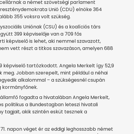
cellárnak a német szövetségi parlament
Kereszténydemokrata Unió (CDU) elnöke 364
lább 355 voksra volt szükség.
szociális Uniónak (CSU) és a koalíciós társ
ütt 399 képviselője van a 709 fős
 képviselő is lehet, aki nemmel szavazott,
nem vett részt a titkos szavazáson, amelyen 688
9 képviselő tartózkodott. Angela Merkelt így 52,9
 meg. Jobban szerepelt, mint például a néhai
negyedik alkalommal – a szükségesnél csupán
g kormányfőnek.
államfő fogadta a hivatalában Angela Merkelt,
s politikus a Bundestagban leteszi hivatali
 tagjait, akik szintén esküt tesznek a
 171. napon véget ér az eddigi leghosszabb német