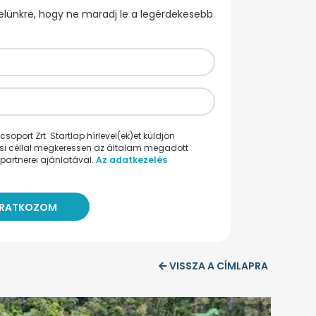
evelünkre, hogy ne maradj le a legérdekesebb
oport Zrt. Startlap hírlevel(ek)et küldjön
ési céllal megkeressen az általam megadott
partnerei ajánlatával.
Az adatkezelés
VISSZA A CÍMLAPRA