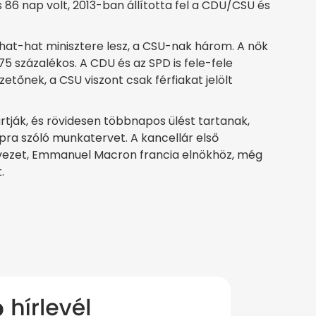
 86 nap volt, 2013-ban állította fel a CDU/CSU és
t-hat minisztere lesz, a CSU-nak három. A nők
 százalékos. A CDU és az SPD is fele-fele
etőnek, a CSU viszont csak férfiakat jelölt
ják, és rövidesen többnapos ülést tartanak,
ra szóló munkatervet. A kancellár első
ba vezet, Emmanuel Macron francia elnökhöz, még
.