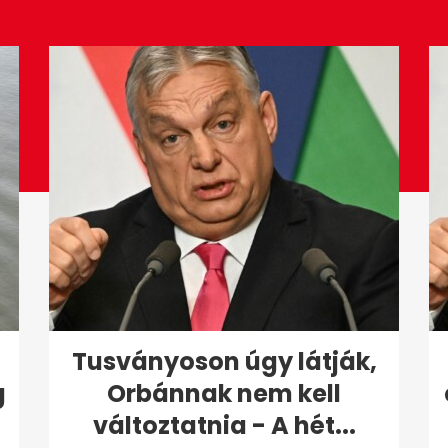
Tusványoson úgy látják,
g
Orbánnak nem kell
változtatnia - A hét...