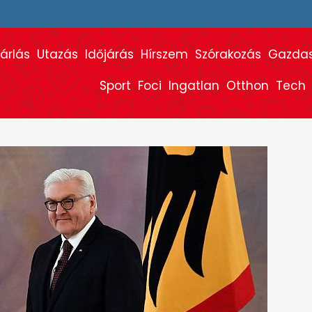
árlás
Utazás
Időjárás
Hírszem
Szórakozás
Gazda
Sport
Foci
Ingatlan
Otthon
Tech