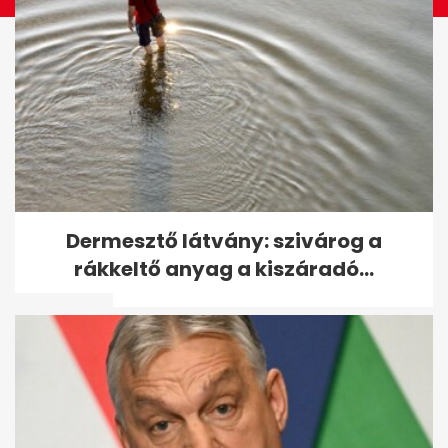
Kvíz: mi mutatjuk a sztár
Dermesztő látvány: szivárog a
párját, te pedig a filmcsillagot
rákkeltő anyag a kiszáradó...
-...