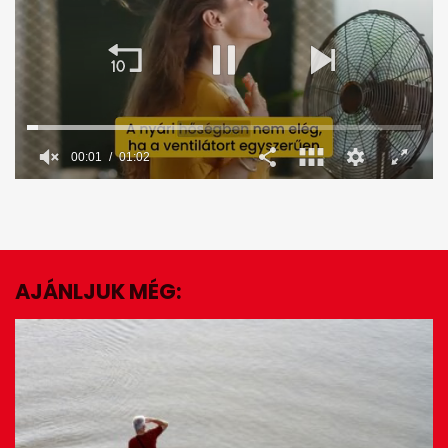
00:02
01:02
0
seconds
of
1
minute,
2
seconds
AJÁNLJUK MÉG:
EZ IS ÉRDEKELHET