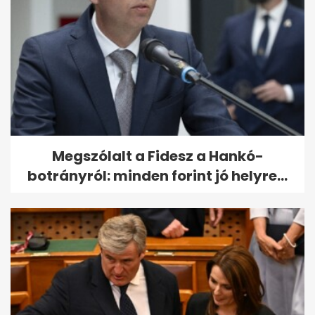
Megszólalt a Fidesz a Hankó-
botrányról: minden forint jó helyre...