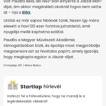
volt Paudits Béla, aki 1993-ban elnyerte a Jászai Mari-
díjat, ám akkor magánéleti okoknál fogva nem vette
át – írja a
Blikk
.
Utóbb ez már sajnos hibának tűnik, hiszen így mára
elesett a havi 120 ezer forintos juttatástól, amit
nyugdíja mellé kaphatna ezáltal.
Paudits a Magyar Művészeti Akadémia
támogatásában bízik, és ápolója most megpróbálja
megszerezni azt az hivatalos papírt, amely igazolja,
hogy megkapta egykor a Jászai-díjat.
Címlapkép: MTI / Mohai Balázs
Iratkozz fel a hírlevelünkre, hogy ne maradj le a
legérdekesebb cikkekről!