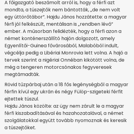
A főigazgató beszámolt arról is, hogy a férfi azt
mondta, a túszejtők nem bántották, „de nem volt
egy úttörőtábor”. Hajdu János hozzátette: a magyar
férfi jól felkészült, mentálisan is „rendben lévő”
ember. A műsorban felidézték, hogy a férfi azon a
német konténerszállító hajón dolgozott, amely
Egyenlítői-Guinea fővárosából, Malabóból indult,
végcélja pedig a Libériai Monrovia lett volna. A hajó a
tervek szerint a nigériai Onnéban kikötött volna, de
még a tengeren motorcsónakos fegyveresek
megtámadták.
Rövid tűzpárbaj után a 18 fős legénységből a magyar
férfin kívül egy ukrán és négy Fülöp-szigeteki férfit
ejtettek túszul.
Hajdu János közölte: az ügy nem zárult le a magyar
férfi kiszabadításával és hazahozatalával, a német
szolgálatokkal együtt tovább nyomoznak és keresik
a túszejtőket.