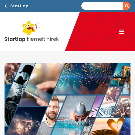
Startlap