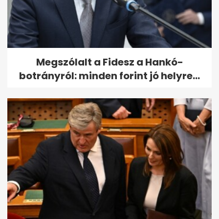
Megszólalt a Fidesz a Hankó-
botrányról: minden forint jó helyre...