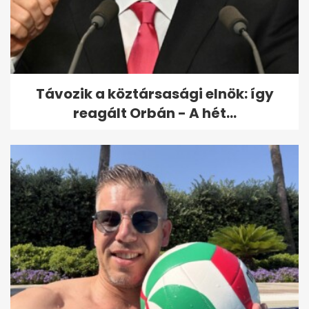
Kínai kutatók új térképen
mutatják meg a Hold
geológiai...
Távozik a köztársasági elnök: így
reagált Orbán - A hét...