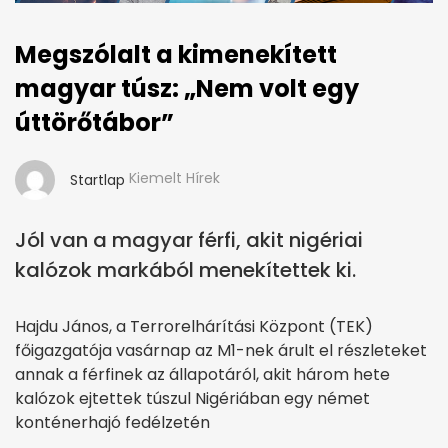
Megszólalt a kimenekített
magyar túsz: „Nem volt egy
úttörőtábor”
Kiemelt Hírek
Startlap
Jól van a magyar férfi, akit nigériai
kalózok markából menekítettek ki.
Hajdu János, a Terrorelhárítási Központ (TEK)
főigazgatója vasárnap az M1-nek árult el részleteket
annak a férfinek az állapotáról, akit három hete
kalózok ejtettek túszul Nigériában egy német
konténerhajó fedélzetén