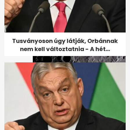
Megvan a kormány terve:
6000 milliárd forint uniós pénz
sorsa
Tusványoson úgy látják, Orbánnak
nem kell változtatnia - A hét...