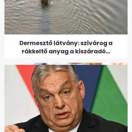
Endrei Judit elárulta, mi segíti
Dermesztő látvány: szivárog a
át a nehéz napokon is
rákkeltő anyag a kiszáradó...